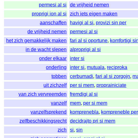
permesi al si
de vrijheid nemen
proprigi ion al si
zich iets eigen maken
aanschaffen
havigi al si
,
provizi sin per
de vrijheid nemen
permesi al si
het zich gemakkelijk maken
fari al si oportune
,
komfortigi si
in de wacht slepen
alproprigi al si
onder elkaar
inter si
onderling
inter si
,
mutuala
,
reciproka
tobben
cerbumadi
,
fari al si zorgojn
,
ma
uit zichzelf
per si mem
,
proprainiciate
van zich vervreemden
fremdigi al si
vanzelf
mem
,
per si mem
vanzelfsprekend
komprenebla
,
kompreneble per
zelfbeschikkingsrecht
decidrajto pri si mem
zich
si
,
sin