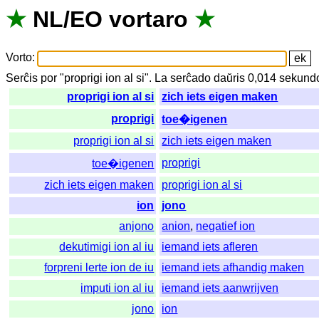
★
NL
/
EO
vortaro
★
Vorto
:
Serĉis
por
"
proprigi ion al si".
La
serĉado
daŭris
0,014
sekund
proprigi ion al si
zich iets eigen maken
proprigi
toe�igenen
proprigi ion al si
zich iets eigen maken
proprigi
toe�igenen
zich iets eigen maken
proprigi ion al si
ion
jono
anjono
anion
,
negatief ion
dekutimigi ion al iu
iemand iets afleren
forpreni lerte ion de iu
iemand iets afhandig maken
imputi ion al iu
iemand iets aanwrijven
jono
ion