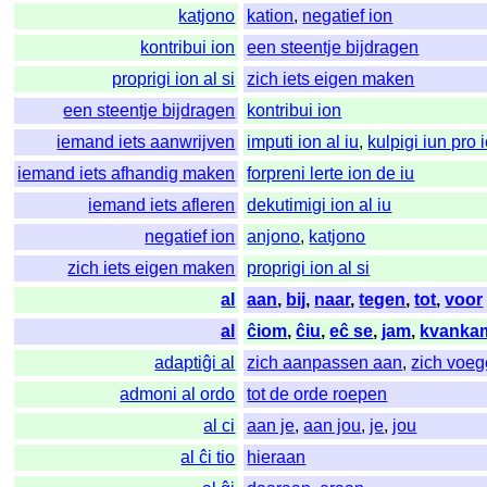
katjono
kation
,
negatief ion
kontribui ion
een steentje bijdragen
proprigi ion al si
zich iets eigen maken
een steentje bijdragen
kontribui ion
iemand iets aanwrijven
imputi ion al iu
,
kulpigi iun pro 
iemand iets afhandig maken
forpreni lerte ion de iu
iemand iets afleren
dekutimigi ion al iu
negatief ion
anjono
,
katjono
zich iets eigen maken
proprigi ion al si
al
aan
,
bij
,
naar
,
tegen
,
tot
,
voor
al
ĉiom
,
ĉiu
,
eĉ se
,
jam
,
kvanka
adaptiĝi al
zich aanpassen aan
,
zich voeg
admoni al ordo
tot de orde roepen
al ci
aan je
,
aan jou
,
je
,
jou
al ĉi tio
hieraan