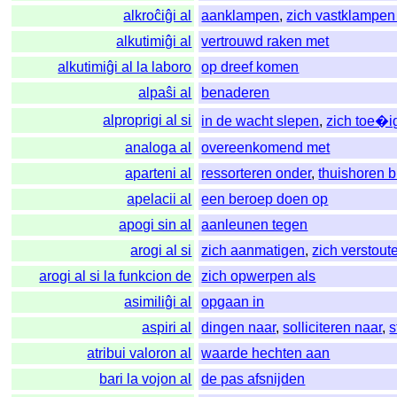
alkroĉiĝi al
aanklampen
,
zich vastklampen
alkutimiĝi al
vertrouwd raken met
alkutimiĝi al la laboro
op dreef komen
alpaŝi al
benaderen
alproprigi al si
in de wacht slepen
,
zich toe�
analoga al
overeenkomend met
aparteni al
ressorteren onder
,
thuishoren b
apelacii al
een beroep doen op
apogi sin al
aanleunen tegen
arogi al si
zich aanmatigen
,
zich verstout
arogi al si la funkcion de
zich opwerpen als
asimiliĝi al
opgaan in
aspiri al
dingen naar
,
solliciteren naar
,
s
atribui valoron al
waarde hechten aan
bari la vojon al
de pas afsnijden