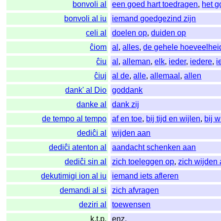
bonvoli al
een goed hart toedragen
,
het 
bonvoli al iu
iemand goedgezind zijn
celi al
doelen op
,
duiden op
ĉiom
al
,
alles
,
de gehele hoeveelhei
ĉiu
al
,
alleman
,
elk
,
ieder
,
iedere
,
i
ĉiuj
al de
,
alle
,
allemaal
,
allen
dank' al Dio
goddank
danke al
dank zij
de tempo al tempo
af en toe
,
bij tijd en wijlen
,
bij w
dediĉi al
wijden aan
dediĉi atenton al
aandacht schenken aan
dediĉi sin al
zich toeleggen op
,
zich wijden
dekutimigi ion al iu
iemand iets afleren
demandi al si
zich afvragen
deziri al
toewensen
k.t.p.
enz.