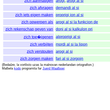
zich aanmatigen
arogi
,
arogi al si
zich afvragen
demandi al si
zich iets eigen maken
proprigi ion al si
zich opwerpen als
arogi al si la funkcion de
zich rekenschap geven van
doni al si kalkulon pri
alproprigi al si
zich toe�igenen
zich verbijten
mordi al si la lipon
zich verstouten
arogi al si
zich zorgen maken
fari al si zorgojn
(
Bedaŭre
,
la
vortlisto
uzas
la
malnovan
nederlandan
ortografion
.)
Malbela
kodo
programita
far
Juerd Waalboer
.