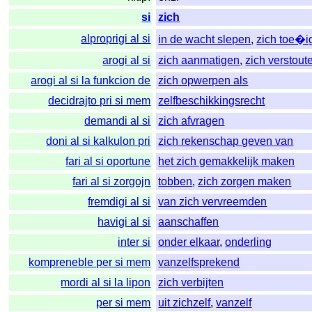
si
zich
alproprigi al si
in de wacht slepen
,
zich toe�
arogi al si
zich aanmatigen
,
zich verstout
arogi al si la funkcion de
zich opwerpen als
decidrajto pri si mem
zelfbeschikkingsrecht
demandi al si
zich afvragen
doni al si kalkulon pri
zich rekenschap geven van
fari al si oportune
het zich gemakkelijk maken
fari al si zorgojn
tobben
,
zich zorgen maken
fremdigi al si
van zich vervreemden
havigi al si
aanschaffen
inter si
onder elkaar
,
onderling
kompreneble per si mem
vanzelfsprekend
mordi al si la lipon
zich verbijten
per si mem
uit zichzelf
,
vanzelf