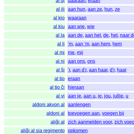
al ĝi
daaraan
,
eraan
al ili
aan hun
,
aan ze
,
hun
,
ze
al kio
waaraan
al kiu
aan wie
,
wie
al la
aan de
,
aan het
,
de
,
het
,
naar d
al li
'm
,
aan 'm
,
aan hem
,
hem
al mi
me
,
mij
al ni
aan ons
,
ons
al ŝi
'r
,
aan d'r
,
aan haar
,
d'r
,
haar
al tio
eraan
al tio ĉi
hieraan
al vi
aan je
,
aan u
,
je
,
jou
,
jullie
,
u
aldoni akvon al
aanlengen
aldoni al
toevoegen aan
,
voegen bij
aliĝi al
zich aanmelden voor
,
zich voeg
aliĝi al sia regimento
opkomen