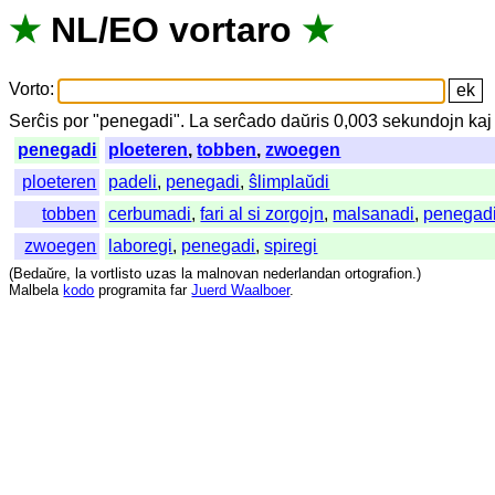
★
NL
/
EO
vortaro
★
Vorto
:
Serĉis
por
"
penegadi".
La
serĉado
daŭris
0,003
sekundojn
kaj
penegadi
ploeteren
,
tobben
,
zwoegen
ploeteren
padeli
,
penegadi
,
ŝlimplaŭdi
tobben
cerbumadi
,
fari al si zorgojn
,
malsanadi
,
penegad
zwoegen
laboregi
,
penegadi
,
spiregi
(
Bedaŭre
,
la
vortlisto
uzas
la
malnovan
nederlandan
ortografion
.)
Malbela
kodo
programita
far
Juerd Waalboer
.