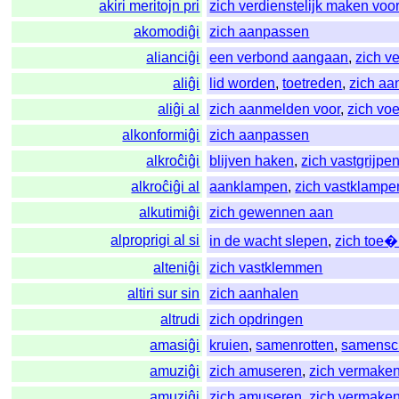
akiri meritojn pri
zich verdienstelijk maken voo
akomodiĝi
zich aanpassen
alianciĝi
een verbond aangaan
,
zich v
aliĝi
lid worden
,
toetreden
,
zich aa
aliĝi al
zich aanmelden voor
,
zich voe
alkonformiĝi
zich aanpassen
alkroĉiĝi
blijven haken
,
zich vastgrijpe
alkroĉiĝi al
aanklampen
,
zich vastklampe
alkutimiĝi
zich gewennen aan
alproprigi al si
in de wacht slepen
,
zich toe
alteniĝi
zich vastklemmen
altiri sur sin
zich aanhalen
altrudi
zich opdringen
amasiĝi
kruien
,
samenrotten
,
samensc
amuziĝi
zich amuseren
,
zich vermake
amuziĝi
zich amuseren
,
zich vermake