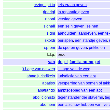
rezigni pri io
iets eraan geven
riparigi
in reparatie geven
riporti
verslag geven
signali
een sein geven
,
seinen
signi
aanduiden
,
aangeven
,
een te
skoldi
berispen
,
een standje geven
,
sproni
de sporen geven
,
prikkelen
k.t.p.
enz.
van
de
,
el
,
familia nomo
,
pri
't Lage van de weg
't Lage van de weg
abata jurisdikcio
jurisdictie van een abt
abatiso
versperring van bomen of tak
abatlando
ambtsgebied van een abt
abolicionisto
tegenstander der slavernij
,
te
abomeni
een afschuw hebben van
,
ver