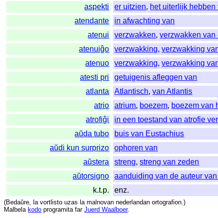
aspekti
er uitzien
,
het uiterlijk hebben
atendante
in afwachting van
atenui
verzwakken
,
verzwakken van 
atenuiĝo
verzwakking
,
verzwakking van
atenuo
verzwakking
,
verzwakking van
atesti pri
getuigenis afleggen van
atlanta
Atlantisch
,
van Atlantis
atrio
atrium
,
boezem
,
boezem van h
atrofiĝi
in een toestand van atrofie ve
aŭda tubo
buis van Eustachius
aŭdi kun surprizo
ophoren van
aŭstera
streng
,
streng van zeden
aŭtorsigno
aanduiding van de auteur van
k.t.p.
enz.
(
Bedaŭre
,
la
vortlisto
uzas
la
malnovan
nederlandan
ortografion
.)
Malbela
kodo
programita
far
Juerd Waalboer
.