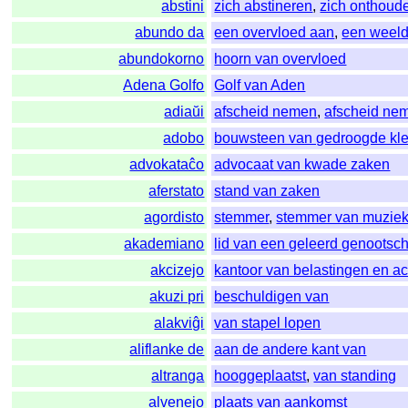
abstini
zich abstineren
,
zich onthoud
abundo da
een overvloed aan
,
een weel
abundokorno
hoorn van overvloed
Adena Golfo
Golf van Aden
adiaŭi
afscheid nemen
,
afscheid ne
adobo
bouwsteen van gedroogde kle
advokataĉo
advocaat van kwade zaken
aferstato
stand van zaken
agordisto
stemmer
,
stemmer van muziek
akademiano
lid van een geleerd genootsc
akcizejo
kantoor van belastingen en a
akuzi pri
beschuldigen van
alakviĝi
van stapel lopen
aliflanke de
aan de andere kant van
altranga
hooggeplaatst
,
van standing
alvenejo
plaats van aankomst