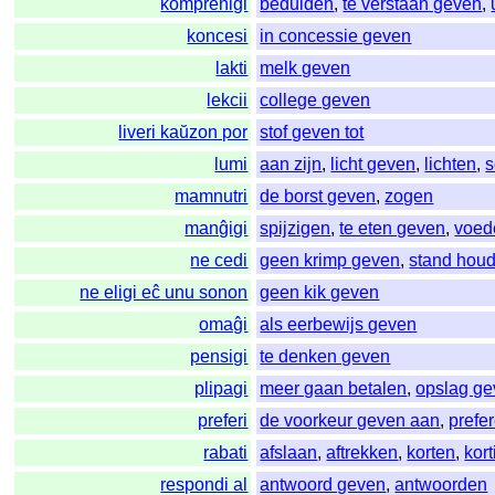
komprenigi
beduiden
,
te verstaan geven
,
koncesi
in concessie geven
lakti
melk geven
lekcii
college geven
liveri kaŭzon por
stof geven tot
lumi
aan zijn
,
licht geven
,
lichten
,
s
mamnutri
de borst geven
,
zogen
manĝigi
spijzigen
,
te eten geven
,
voed
ne cedi
geen krimp geven
,
stand hou
ne eligi eĉ unu sonon
geen kik geven
omaĝi
als eerbewijs geven
pensigi
te denken geven
plipagi
meer gaan betalen
,
opslag g
preferi
de voorkeur geven aan
,
prefe
rabati
afslaan
,
aftrekken
,
korten
,
kor
respondi al
antwoord geven
,
antwoorden