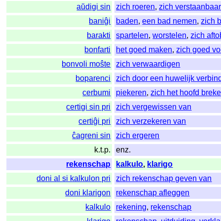
aŭdigi sin
zich roeren
,
zich verstaanbaa
baniĝi
baden
,
een bad nemen
,
zich 
barakti
spartelen
,
worstelen
,
zich aft
bonfarti
het goed maken
,
zich goed v
bonvoli moŝte
zich verwaardigen
boparenci
zich door een huwelijk verbin
cerbumi
piekeren
,
zich het hoofd brek
certigi sin pri
zich vergewissen van
certiĝi pri
zich verzekeren van
ĉagreni sin
zich ergeren
k.t.p.
enz.
rekenschap
kalkulo
,
klarigo
doni al si kalkulon pri
zich rekenschap geven van
doni klarigon
rekenschap afleggen
kalkulo
rekening
,
rekenschap