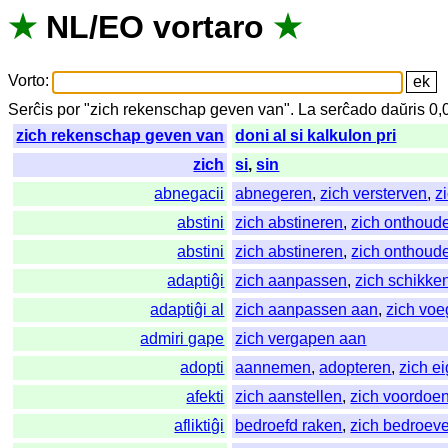
★
NL
/
EO
vortaro
★
Vorto
:
Serĉis
por
"
zich rekenschap geven van".
La
serĉado
daŭris
0,
zich rekenschap geven van
doni al si kalkulon pri
zich
si
,
sin
abnegacii
abnegeren
,
zich versterven
,
z
abstini
zich abstineren
,
zich onthoud
abstini
zich abstineren
,
zich onthoud
adaptiĝi
zich aanpassen
,
zich schikke
adaptiĝi al
zich aanpassen aan
,
zich voe
admiri gape
zich vergapen aan
adopti
aannemen
,
adopteren
,
zich e
afekti
zich aanstellen
,
zich voordoe
afliktiĝi
bedroefd raken
,
zich bedroev