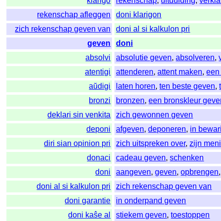
klarigo
rekenschap
,
uitduiding
,
verkla
rekenschap afleggen
doni klarigon
zich rekenschap geven van
doni al si kalkulon pri
geven
doni
absolvi
absolutie geven
,
absolveren
,
atentigi
attenderen
,
attent maken
,
een
aŭdigi
laten horen
,
ten beste geven
,
bronzi
bronzen
,
een bronskleur geve
deklari sin venkita
zich gewonnen geven
deponi
afgeven
,
deponeren
,
in bewar
diri sian opinion pri
zich uitspreken over
,
zijn men
donaci
cadeau geven
,
schenken
doni
aangeven
,
geven
,
opbrengen
doni al si kalkulon pri
zich rekenschap geven van
doni garantie
in onderpand geven
doni kaŝe al
stiekem geven
,
toestoppen