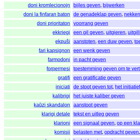
doni kromlecionojn
bijles geven
,
bijwerken
doni la finfaran baton
de genadeklap geven
,
nekke
doni prioritaton
voorrang geven
ekkriegi
een gil geven
,
uitgieren
,
uitgil
ekpuŝi
aanstoten
,
een duw geven
,
to
fari kapsignon
een wenk geven
farmodoni
in pacht geven
forpermesi
toestemming geven om te ver
gratifi
een gratificatie geven
iniciati
de stoot geven tot
,
het initiati
kalibrigi
het juiste kaliber geven
kaŭzi skandalon
aanstoot geven
klarigi detale
tekst en uitleg geven
klarioni
een signaal geven
,
op een kl
komisii
belasten met
,
opdracht geven