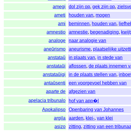
amegi
dol zijn op
,
gek zijn op
,
zielsv
ameti
houden van
,
mogen
ami
beminnen
,
houden van
,
liefh
amnestio
amnestie
,
begenadiging
,
kwij
analoge
naar analogie van
aneŭrismo
aneurisme
,
plaatselijke uitze
anstataŭ
in plaats van
,
in stede van
anstataŭi
aflossen
,
de plaats innemen 
anstataŭigi
in de plaats stellen van
,
inboe
antaŭsenti
een voorgevoel hebben van
aparte de
afgezien van
apelacia tribunalo
hof van app�l
Apokalipso
Openbaring van Johannes
argila
aarden
,
klei-
,
van klei
asizo
zitting
,
zitting van een tribunaa