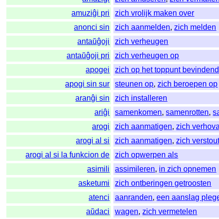
amuziĝi pri
zich vrolijk maken over
anonci sin
zich aanmelden
,
zich melden
antaŭĝoji
zich verheugen
antaŭĝoji pri
zich verheugen op
apogei
zich op het toppunt bevinden
apogi sin sur
steunen op
,
zich beroepen op
aranĝi sin
zich installeren
ariĝi
samenkomen
,
samenrotten
,
s
arogi
zich aanmatigen
,
zich verhov
arogi al si
zich aanmatigen
,
zich verstou
arogi al si la funkcion de
zich opwerpen als
asimili
assimileren
,
in zich opnemen
asketumi
zich ontberingen getroosten
atenci
aanranden
,
een aanslag pleg
aŭdaci
wagen
,
zich vermetelen