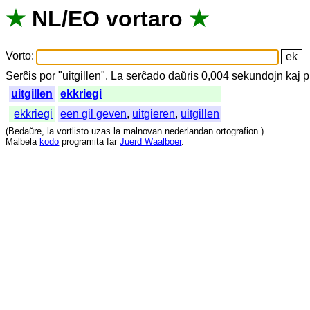
★
NL
/
EO
vortaro
★
Vorto
:
Serĉis
por
"
uitgillen".
La
serĉado
daŭris
0,004
sekundojn
kaj
p
uitgillen
ekkriegi
ekkriegi
een gil geven
,
uitgieren
,
uitgillen
(
Bedaŭre
,
la
vortlisto
uzas
la
malnovan
nederlandan
ortografion
.)
Malbela
kodo
programita
far
Juerd Waalboer
.