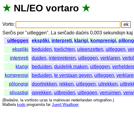
★
NL
/
EO
vortaro
★
Vorto
:
Serĉis
por
"
uitleggen".
La
serĉado
daŭris
0,003
sekundojn
kaj
uitleggen
ekspliki
,
interpreti
,
klarigi
,
komprenigi
,
plilong
ekspliki
beduiden
,
toelichten
,
uiteenzetten
,
uitleggen
,
ve
interpreti
duiden
,
interpreteren
,
uitleggen
,
verklaren
,
verto
klarigi
beduiden
,
duidelijk maken
,
uitleggen
,
verhelder
komprenigi
beduiden
,
te verstaan geven
,
uitleggen
,
verklar
plilongigi
doortrekken
,
rekken
,
uitleggen
,
uitrekken
,
uittre
plivastigi
oprekken
,
uitbreiden
,
uitleggen
,
verruimen
,
verw
(
Bedaŭre
,
la
vortlisto
uzas
la
malnovan
nederlandan
ortografion
.)
Malbela
kodo
programita
far
Juerd Waalboer
.