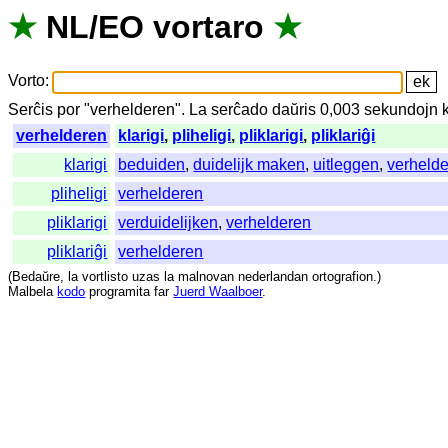
★
NL
/
EO
vortaro
★
Vorto
:
Serĉis
por
"
verhelderen".
La
serĉado
daŭris
0,003
sekundojn
verhelderen
klarigi
,
pliheligi
,
pliklarigi
,
pliklariĝi
klarigi
beduiden
,
duidelijk maken
,
uitleggen
,
verheld
pliheligi
verhelderen
pliklarigi
verduidelijken
,
verhelderen
pliklariĝi
verhelderen
(
Bedaŭre
,
la
vortlisto
uzas
la
malnovan
nederlandan
ortografion
.)
Malbela
kodo
programita
far
Juerd Waalboer
.