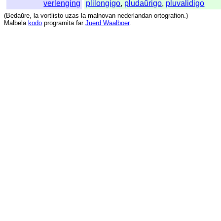
verlenging
plilongigo
,
pludaŭrigo
,
pluvalidigo
(
Bedaŭre
,
la
vortlisto
uzas
la
malnovan
nederlandan
ortografion
.)
Malbela
kodo
programita
far
Juerd Waalboer
.