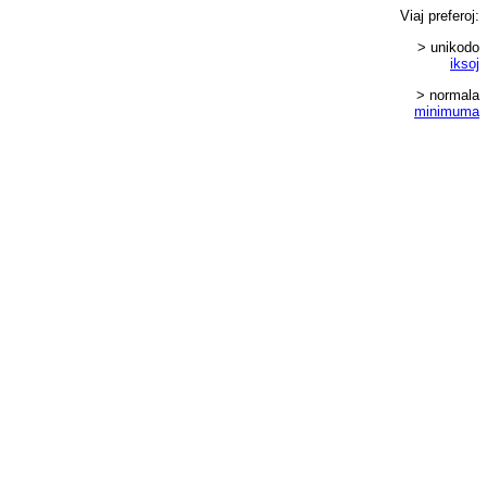
Viaj
preferoj
:
> unikodo
iksoj
> normala
minimuma