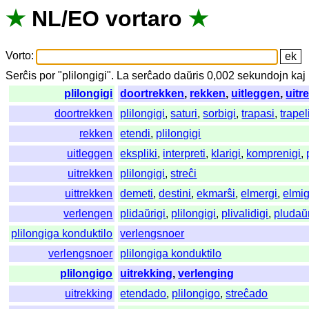
★
NL
/
EO
vortaro
★
Vorto
:
Serĉis
por
"
plilongigi".
La
serĉado
daŭris
0,002
sekundojn
kaj
plilongigi
doortrekken
,
rekken
,
uitleggen
,
uitr
doortrekken
plilongigi
,
saturi
,
sorbigi
,
trapasi
,
trape
rekken
etendi
,
plilongigi
uitleggen
ekspliki
,
interpreti
,
klarigi
,
komprenigi
,
uitrekken
plilongigi
,
streĉi
uittrekken
demeti
,
destini
,
ekmarŝi
,
elmergi
,
elmig
verlengen
plidaŭrigi
,
plilongigi
,
plivalidigi
,
pludaŭr
plilongiga konduktilo
verlengsnoer
verlengsnoer
plilongiga konduktilo
plilongigo
uitrekking
,
verlenging
uitrekking
etendado
,
plilongigo
,
streĉado