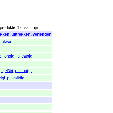
produktis
12
rezultojn
:
ekken
,
uittrekken
,
verlengen
li akvon
plilongigi
,
plivastigi
ri
,
elŝiri
,
plilongigi
igi
,
pluvalidigi