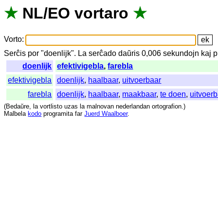
★
NL
/
EO
vortaro
★
Vorto
:
Serĉis
por
"
doenlijk".
La
serĉado
daŭris
0,006
sekundojn
kaj
p
doenlijk
efektivigebla
,
farebla
efektivigebla
doenlijk
,
haalbaar
,
uitvoerbaar
farebla
doenlijk
,
haalbaar
,
maakbaar
,
te doen
,
uitvoer
(
Bedaŭre
,
la
vortlisto
uzas
la
malnovan
nederlandan
ortografion
.)
Malbela
kodo
programita
far
Juerd Waalboer
.