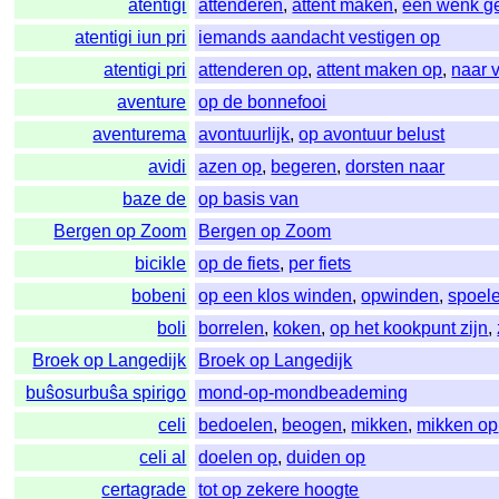
atentigi
attenderen
,
attent maken
,
een wenk g
atentigi iun pri
iemands aandacht vestigen op
atentigi pri
attenderen op
,
attent maken op
,
naar 
aventure
op de bonnefooi
aventurema
avontuurlijk
,
op avontuur belust
avidi
azen op
,
begeren
,
dorsten naar
baze de
op basis van
Bergen op Zoom
Bergen op Zoom
bicikle
op de fiets
,
per fiets
bobeni
op een klos winden
,
opwinden
,
spoel
boli
borrelen
,
koken
,
op het kookpunt zijn
,
Broek op Langedijk
Broek op Langedijk
buŝosurbuŝa spirigo
mond-op-mondbeademing
celi
bedoelen
,
beogen
,
mikken
,
mikken op
celi al
doelen op
,
duiden op
certagrade
tot op zekere hoogte