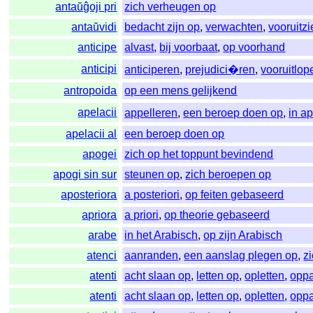
antaŭĝoji pri
zich verheugen op
antaŭvidi
bedacht zijn op
,
verwachten
,
vooruitz
anticipe
alvast
,
bij voorbaat
,
op voorhand
anticipi
anticiperen
,
prejudici�ren
,
vooruitlop
antropoida
op een mens gelijkend
apelacii
appelleren
,
een beroep doen op
,
in a
apelacii al
een beroep doen op
apogei
zich op het toppunt bevindend
apogi sin sur
steunen op
,
zich beroepen op
aposteriora
a posteriori
,
op feiten gebaseerd
apriora
a priori
,
op theorie gebaseerd
arabe
in het Arabisch
,
op zijn Arabisch
atenci
aanranden
,
een aanslag plegen op
,
z
atenti
acht slaan op
,
letten op
,
opletten
,
opp
atenti
acht slaan op
,
letten op
,
opletten
,
opp