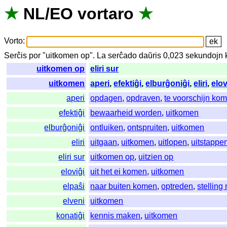
★
NL
/
EO
vortaro
★
Vorto
:
Serĉis
por
"
uitkomen op".
La
serĉado
daŭris
0,023
sekundojn
uitkomen op
eliri sur
uitkomen
aperi
,
efektiĝi
,
elburĝoniĝi
,
eliri
,
elov
aperi
opdagen
,
opdraven
,
te voorschijn ko
efektiĝi
bewaarheid worden
,
uitkomen
elburĝoniĝi
ontluiken
,
ontspruiten
,
uitkomen
eliri
uitgaan
,
uitkomen
,
uitlopen
,
uitstappe
eliri sur
uitkomen op
,
uitzien op
eloviĝi
uit het ei komen
,
uitkomen
elpaŝi
naar buiten komen
,
optreden
,
stellin
elveni
uitkomen
konatiĝi
kennis maken
,
uitkomen