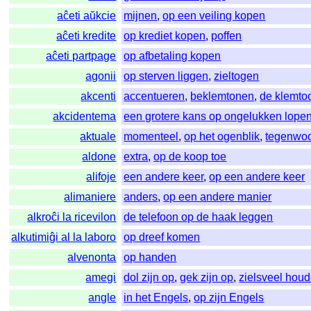
aĉeti aŭkcie
mijnen
,
op een veiling kopen
aĉeti kredite
op krediet kopen
,
poffen
aĉeti partpage
op afbetaling kopen
agonii
op sterven liggen
,
zieltogen
akcenti
accentueren
,
beklemtonen
,
de klemto
akcidentema
een grotere kans op ongelukken lope
aktuale
momenteel
,
op het ogenblik
,
tegenwoo
aldone
extra
,
op de koop toe
alifoje
een andere keer
,
op een andere keer
alimaniere
anders
,
op een andere manier
alkroĉi la ricevilon
de telefoon op de haak leggen
alkutimiĝi al la laboro
op dreef komen
alvenonta
op handen
amegi
dol zijn op
,
gek zijn op
,
zielsveel hou
angle
in het Engels
,
op zijn Engels