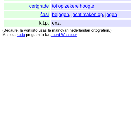
certgrade
tot op zekere hoogte
ĉasi
bejagen
,
jacht maken op
,
jagen
k.t.p.
enz.
(
Bedaŭre
,
la
vortlisto
uzas
la
malnovan
nederlandan
ortografion
.)
Malbela
kodo
programita
far
Juerd Waalboer
.