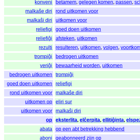
konveni
betamem
,
gelegen komen
,
passen
,
sc
malkaŝe diri
rond uitkomen voor
malkaŝi diri
uitkomen voor
reliefigi
goed doen uitkomen
reliefiĝi
afsteken
,
uitkomen
rezulti
resulteren
,
uitkomen
,
volgen
,
voortko
trompiĝi
bedrogen uitkomen
veriĝi
bewaarheid worden
,
uitkomen
bedrogen uitkomen
trompiĝi
goed doen uitkomen
reliefigi
rond uitkomen voor
malkaŝe diri
uitkomen op
eliri sur
uitkomen voor
malkaŝi diri
op
eksterlita
,
elĉerpita
,
ellitiĝinta
,
elspe
abata
op een abt betrekking hebbend
aboni
geabonneerd zijn op