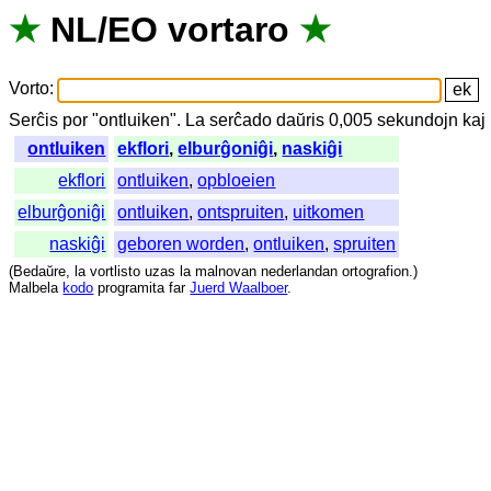
★
NL
/
EO
vortaro
★
Vorto
:
Serĉis
por
"
ontluiken".
La
serĉado
daŭris
0,005
sekundojn
kaj
ontluiken
ekflori
,
elburĝoniĝi
,
naskiĝi
ekflori
ontluiken
,
opbloeien
elburĝoniĝi
ontluiken
,
ontspruiten
,
uitkomen
naskiĝi
geboren worden
,
ontluiken
,
spruiten
(
Bedaŭre
,
la
vortlisto
uzas
la
malnovan
nederlandan
ortografion
.)
Malbela
kodo
programita
far
Juerd Waalboer
.