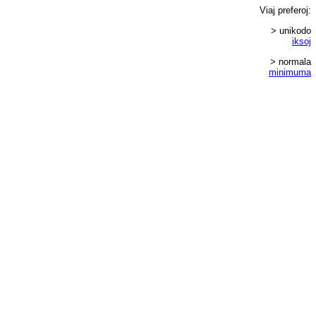
Viaj
preferoj
:
> unikodo
iksoj
> normala
minimuma