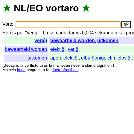
★
NL
/
EO
vortaro
★
Vorto
:
Serĉis
por
"
veriĝi".
La
serĉado
daŭris
0,004
sekundojn
kaj
pro
veriĝi
bewaarheid worden
,
uitkomen
bewaarheid worden
efektiĝi
,
veriĝi
uitkomen
aperi
,
efektiĝi
,
elburĝoniĝi
,
eliri
,
eloviĝi
(
Bedaŭre
,
la
vortlisto
uzas
la
malnovan
nederlandan
ortografion
.)
Malbela
kodo
programita
far
Juerd Waalboer
.