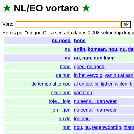
★
NL
/
EO
vortaro
★
Vorto
:
Serĉis
por
"
nu goed".
La
serĉado
daŭris
0,008
sekundojn
kaj
p
nu goed
bone
nu
enfin
,
komaan
,
nou
,
nu
,
tja
nu
nu
,
nun
,
nun kiam
bone
goed
,
nu goed
de nun
in het vervolg
,
van nu af aan
de tempo al tempo
af en toe
,
bij tijd en wijlen
,
bi
ekde nun
vanaf nu
foje ... foje
nu eens ... dan weer
jen ... jen
nu eens ... dan weer
nu do
toe nou
nun
nou
,
nu
,
tegenwoordig
,
than