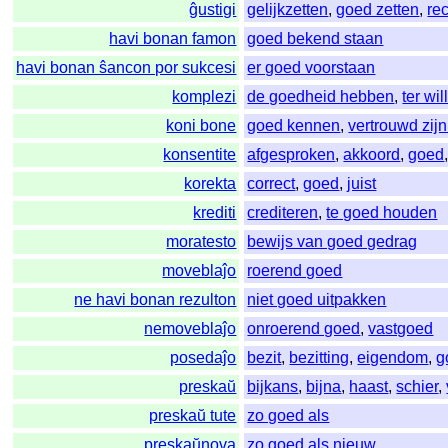
ĝustigi
gelijkzetten
,
goed zetten
,
re
havi bonan famon
goed bekend staan
havi bonan ŝancon por sukcesi
er goed voorstaan
komplezi
de goedheid hebben
,
ter wil
koni bone
goed kennen
,
vertrouwd zij
konsentite
afgesproken
,
akkoord
,
goed
korekta
correct
,
goed
,
juist
krediti
crediteren
,
te goed houden
moratesto
bewijs van goed gedrag
moveblaĵo
roerend goed
ne havi bonan rezulton
niet goed uitpakken
nemoveblaĵo
onroerend goed
,
vastgoed
posedaĵo
bezit
,
bezitting
,
eigendom
,
g
preskaŭ
bijkans
,
bijna
,
haast
,
schier
,
preskaŭ tute
zo goed als
preskaŭnova
zo goed als nieuw