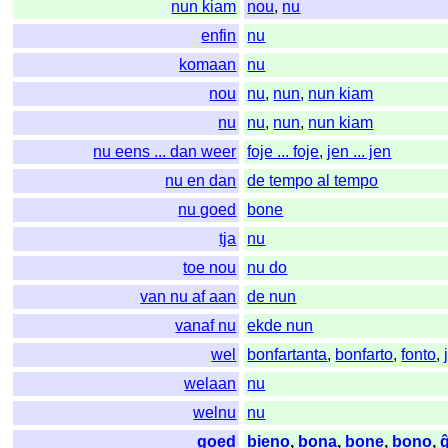
nun kiam
nou
,
nu
enfin
nu
komaan
nu
nou
nu
,
nun
,
nun kiam
nu
nu
,
nun
,
nun kiam
nu eens ... dan weer
foje ... foje
,
jen ... jen
nu en dan
de tempo al tempo
nu goed
bone
tja
nu
toe nou
nu do
van nu af aan
de nun
vanaf nu
ekde nun
wel
bonfartanta
,
bonfarto
,
fonto
,
welaan
nu
welnu
nu
goed
bieno
,
bona
,
bone
,
bono
,