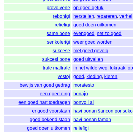
provdivene
op goed geluk
rebonigi
herstellen
,
repareren
,
verhe
reliefigi
goed doen uitkomen
same bone
evengoed
,
net zo goed
senkoleriĝi
weer goed worden
sukcese
met goed gevolg
sukcesi bone
goed uitvallen
trafe maltrafe
in het wilde weg
,
lukraak
,
op
vestoj
goed
,
kleding
,
kleren
bewijs van goed gedrag
moratesto
een goed ding
bonaĵo
een goed hart toedragen
bonvoli al
er goed voorstaan
havi bonan ŝancon por sukc
goed bekend staan
havi bonan famon
goed doen uitkomen
reliefigi