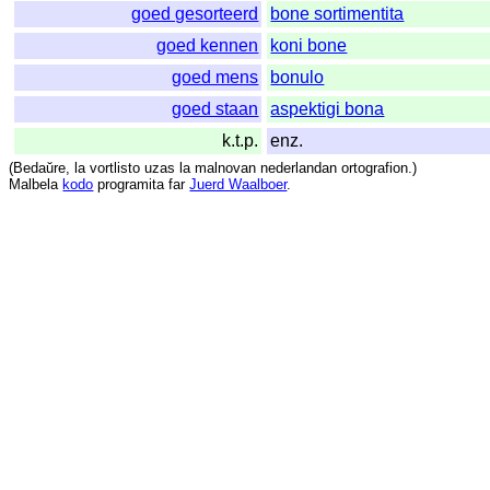
goed gesorteerd
bone sortimentita
goed kennen
koni bone
goed mens
bonulo
goed staan
aspektigi bona
k.t.p.
enz.
(
Bedaŭre
,
la
vortlisto
uzas
la
malnovan
nederlandan
ortografion
.)
Malbela
kodo
programita
far
Juerd Waalboer
.