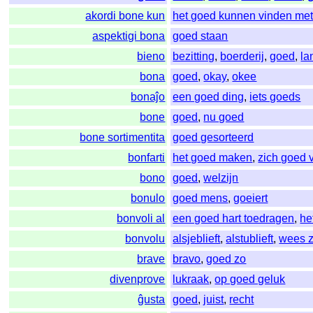
akordi bone kun
het goed kunnen vinden me
aspektigi bona
goed staan
bieno
bezitting
,
boerderij
,
goed
,
la
bona
goed
,
okay
,
okee
bonaĵo
een goed ding
,
iets goeds
bone
goed
,
nu goed
bone sortimentita
goed gesorteerd
bonfarti
het goed maken
,
zich goed 
bono
goed
,
welzijn
bonulo
goed mens
,
goeiert
bonvoli al
een goed hart toedragen
,
he
bonvolu
alsjeblieft
,
alstublieft
,
wees 
brave
bravo
,
goed zo
divenprove
lukraak
,
op goed geluk
ĝusta
goed
,
juist
,
recht