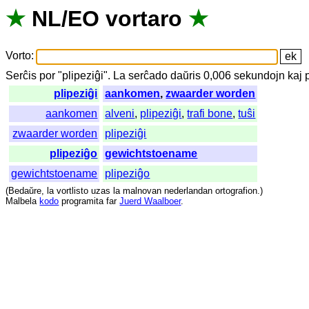
★
NL
/
EO
vortaro
★
Vorto
:
Serĉis
por
"
plipeziĝi".
La
serĉado
daŭris
0,006
sekundojn
kaj
plipeziĝi
aankomen
,
zwaarder worden
aankomen
alveni
,
plipeziĝi
,
trafi bone
,
tuŝi
zwaarder worden
plipeziĝi
plipeziĝo
gewichtstoename
gewichtstoename
plipeziĝo
(
Bedaŭre
,
la
vortlisto
uzas
la
malnovan
nederlandan
ortografion
.)
Malbela
kodo
programita
far
Juerd Waalboer
.