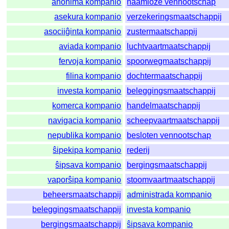
anonima kompanio
naamloze vennootschap
asekura kompanio
verzekeringsmaatschappij
asociiĝinta kompanio
zustermaatschappij
aviada kompanio
luchtvaartmaatschappij
fervoja kompanio
spoorwegmaatschappij
filina kompanio
dochtermaatschappij
investa kompanio
beleggingsmaatschappij
komerca kompanio
handelmaatschappij
navigacia kompanio
scheepvaartmaatschappij
nepublika kompanio
besloten vennootschap
ŝipekipa kompanio
rederij
ŝipsava kompanio
bergingsmaatschappij
vaporŝipa kompanio
stoomvaartmaatschappij
beheersmaatschappij
administrada kompanio
beleggingsmaatschappij
investa kompanio
bergingsmaatschappij
ŝipsava kompanio