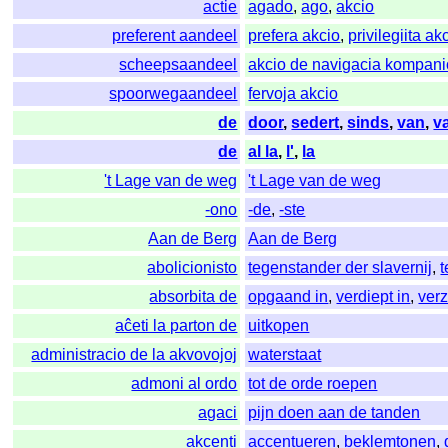
actie
agado
,
ago
,
akcio
preferent aandeel
prefera akcio
,
privilegiita ak
scheepsaandeel
akcio de navigacia kompani
spoorwegaandeel
fervoja akcio
de
door
,
sedert
,
sinds
,
van
,
v
de
al la
,
l'
,
la
't Lage van de weg
't Lage van de weg
-ono
-de
,
-ste
Aan de Berg
Aan de Berg
abolicionisto
tegenstander der slavernij
,
t
absorbita de
opgaand in
,
verdiept in
,
ver
aĉeti la parton de
uitkopen
administracio de la akvovojoj
waterstaat
admoni al ordo
tot de orde roepen
agaci
pijn doen aan de tanden
akcenti
accentueren
,
beklemtonen
,