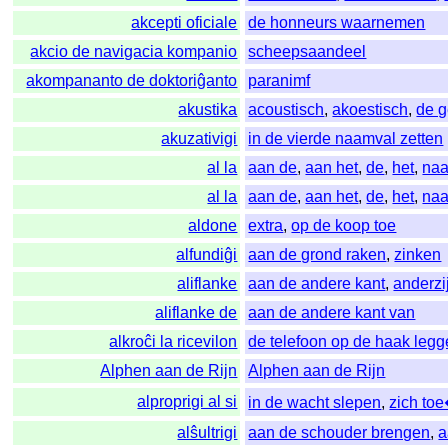
akcepti oficiale
de honneurs waarnemen
akcio de navigacia kompanio
scheepsaandeel
akompananto de doktoriĝanto
paranimf
akustika
acoustisch
,
akoestisch
,
de g
akuzativigi
in de vierde naamval zetten
al la
aan de
,
aan het
,
de
,
het
,
naa
al la
aan de
,
aan het
,
de
,
het
,
naa
aldone
extra
,
op de koop toe
alfundiĝi
aan de grond raken
,
zinken
aliflanke
aan de andere kant
,
anderzi
aliflanke de
aan de andere kant van
alkroĉi la ricevilon
de telefoon op de haak leg
Alphen aan de Rijn
Alphen aan de Rijn
alproprigi al si
in de wacht slepen
,
zich to
alŝultrigi
aan de schouder brengen
,
a