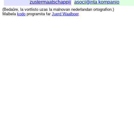
zustermaatschappij
asociiĝinta kompanio
(
Bedaŭre
,
la
vortlisto
uzas
la
malnovan
nederlandan
ortografion
.)
Malbela
kodo
programita
far
Juerd Waalboer
.