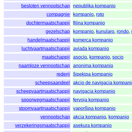
besloten vennootschap
nepublika kompanio
compagnie
kompanio
,
roto
dochtermaatschappij
filina kompanio
gezelschap
kompanio
,
kunularo
,
rondo
,
handelmaatschappij
komerca kompanio
luchtvaartmaatschappij
aviada kompanio
maatschappij
asocio
,
kompanio
,
socio
naamloze vennootschap
anonima kompanio
rederij
ŝipekipa kompanio
scheepsaandeel
akcio de navigacia kompani
scheepvaartmaatschappij
navigacia kompanio
spoorwegmaatschappij
fervoja kompanio
stoomvaartmaatschappij
vaporŝipa kompanio
vennootschap
akcia kompanio
,
kompanio
verzekeringsmaatschappij
asekura kompanio