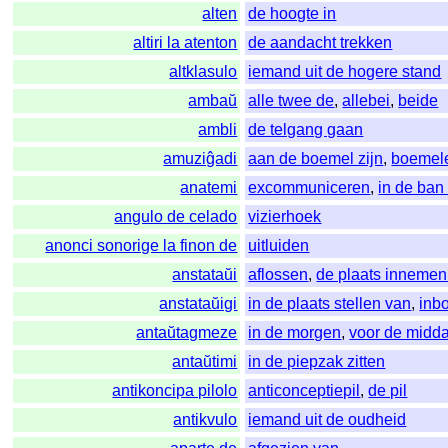
alten
de hoogte in
altiri la atenton
de aandacht trekken
altklasulo
iemand uit de hogere stand
ambaŭ
alle twee de
,
allebei
,
beide
ambli
de telgang gaan
amuziĝadi
aan de boemel zijn
,
boemel
anatemi
excommuniceren
,
in de ban
angulo de celado
vizierhoek
anonci sonorige la finon de
uitluiden
anstataŭi
aflossen
,
de plaats innemen
anstataŭigi
in de plaats stellen van
,
inb
antaŭtagmeze
in de morgen
,
voor de midd
antaŭtimi
in de piepzak zitten
antikoncipa pilolo
anticonceptiepil
,
de pil
antikvulo
iemand uit de oudheid