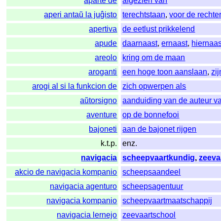
aparte de
afgezien van
aperi antaŭ la juĝisto
terechtstaan
,
voor de rechte
apertiva
de eetlust prikkelend
apude
daarnaast
,
ernaast
,
hiernaas
areolo
kring om de maan
aroganti
een hoge toon aanslaan
,
zi
arogi al si la funkcion de
zich opwerpen als
aŭtorsigno
aanduiding van de auteur va
aventure
op de bonnefooi
bajoneti
aan de bajonet rijgen
k.t.p.
enz.
navigacia
scheepvaartkundig
,
zeeva
akcio de navigacia kompanio
scheepsaandeel
navigacia agenturo
scheepsagentuur
navigacia kompanio
scheepvaartmaatschappij
navigacia lernejo
zeevaartschool