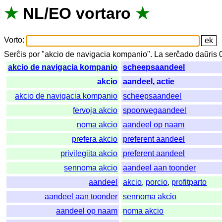
★
NL
/
EO
vortaro
★
Vorto
:
Serĉis
por
"
akcio de navigacia kompanio".
La
serĉado
daŭris
akcio de navigacia kompanio
scheepsaandeel
akcio
aandeel
,
actie
akcio de navigacia kompanio
scheepsaandeel
fervoja akcio
spoorwegaandeel
noma akcio
aandeel op naam
prefera akcio
preferent aandeel
privilegiita akcio
preferent aandeel
sennoma akcio
aandeel aan toonder
aandeel
akcio
,
porcio
,
profitparto
aandeel aan toonder
sennoma akcio
aandeel op naam
noma akcio