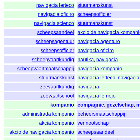
navigacia lerteco
stuurmanskunst
navigacia oficiro
scheepsofficier
navigacia scienco
stuurmanskunst
scheepsaandeel
akcio de navigacia kompani
scheepsagentuur
navigacia agenturo
scheepsofficier
navigacia oficiro
scheepvaartkundig
naŭtika
,
navigacia
scheepvaartmaatschappij
navigacia kompanio
stuurmanskunst
navigacia lerteco
,
navigacia
zeevaartkundig
navigacia
zeevaartschool
navigacia lernejo
kompanio
compagnie
,
gezelschap
,
m
administrada kompanio
beheersmaatschappij
akcia kompanio
vennootschap
akcio de navigacia kompanio
scheepsaandeel