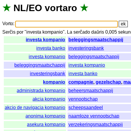
★
NL
/
EO
vortaro
★
Vorto
:
Serĉis
por
"
investa kompanio".
La
serĉado
daŭris
0,005
sekun
investa kompanio
beleggingsmaatschappij
investa banko
investeringsbank
investa kompanio
beleggingsmaatschappij
beleggingsmaatschappij
investa kompanio
investeringsbank
investa banko
kompanio
compagnie
,
gezelschap
,
maa
administrada kompanio
beheersmaatschappij
akcia kompanio
vennootschap
akcio de navigacia kompanio
scheepsaandeel
anonima kompanio
naamloze vennootschap
asekura kompanio
verzekeringsmaatschappij