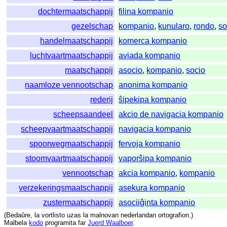
dochtermaatschappij
filina kompanio
gezelschap
kompanio
,
kunularo
,
rondo
,
so
handelmaatschappij
komerca kompanio
luchtvaartmaatschappij
aviada kompanio
maatschappij
asocio
,
kompanio
,
socio
naamloze vennootschap
anonima kompanio
rederij
ŝipekipa kompanio
scheepsaandeel
akcio de navigacia kompanio
scheepvaartmaatschappij
navigacia kompanio
spoorwegmaatschappij
fervoja kompanio
stoomvaartmaatschappij
vaporŝipa kompanio
vennootschap
akcia kompanio
,
kompanio
verzekeringsmaatschappij
asekura kompanio
zustermaatschappij
asociiĝinta kompanio
(
Bedaŭre
,
la
vortlisto
uzas
la
malnovan
nederlandan
ortografion
.)
Malbela
kodo
programita
far
Juerd Waalboer
.