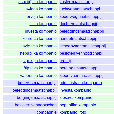
asociiĝinta kompanio
zustermaatschappij
aviada kompanio
luchtvaartmaatschappij
fervoja kompanio
spoorwegmaatschappij
filina kompanio
dochtermaatschappij
investa kompanio
beleggingsmaatschappij
komerca kompanio
handelmaatschappij
navigacia kompanio
scheepvaartmaatschappij
nepublika kompanio
besloten vennootschap
ŝipekipa kompanio
rederij
ŝipsava kompanio
bergingsmaatschappij
vaporŝipa kompanio
stoomvaartmaatschappij
beheersmaatschappij
administrada kompanio
beleggingsmaatschappij
investa kompanio
bergingsmaatschappij
ŝipsava kompanio
besloten vennootschap
nepublika kompanio
compagnie
kompanio
,
roto