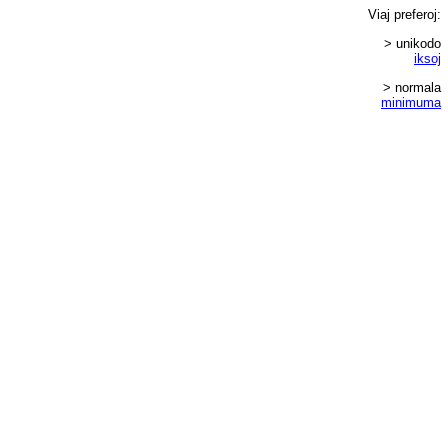
Viaj
preferoj
:
> unikodo
iksoj
> normala
minimuma