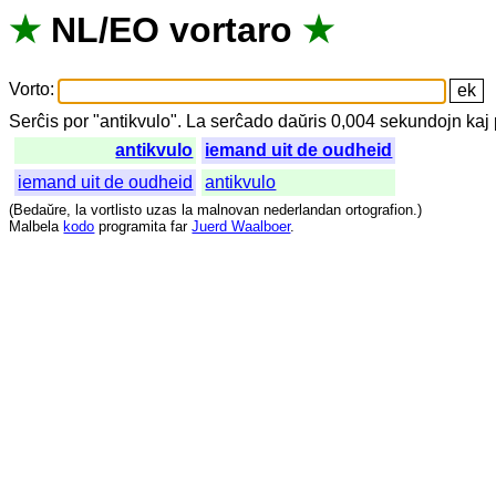
★
NL
/
EO
vortaro
★
Vorto
:
Serĉis
por
"
antikvulo".
La
serĉado
daŭris
0,004
sekundojn
kaj
antikvulo
iemand uit de oudheid
iemand uit de oudheid
antikvulo
(
Bedaŭre
,
la
vortlisto
uzas
la
malnovan
nederlandan
ortografion
.)
Malbela
kodo
programita
far
Juerd Waalboer
.