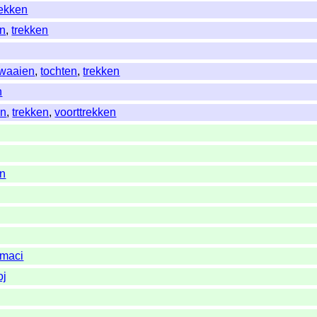
rekken
en
,
trekken
waaien
,
tochten
,
trekken
n
en
,
trekken
,
voorttrekken
on
imaci
oj