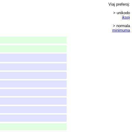
Viaj
preferoj
:
> unikodo
iksoj
> normala
minimuma