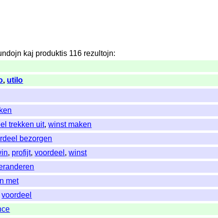
undojn
kaj
produktis
116
rezultojn
:
o
,
utilo
kken
el trekken uit
,
winst maken
rdeel bezorgen
in
,
profijt
,
voordeel
,
winst
veranderen
en met
,
voordeel
nce