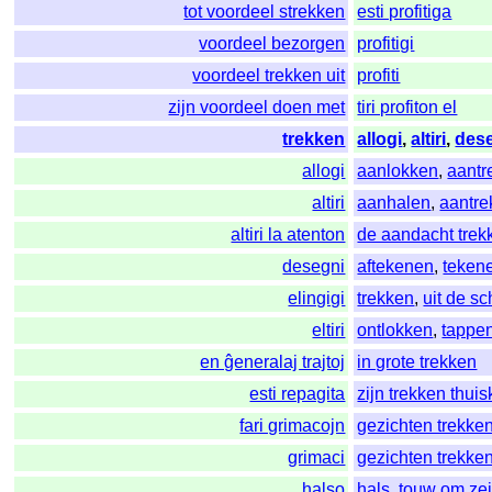
tot voordeel strekken
esti profitiga
voordeel bezorgen
profitigi
voordeel trekken uit
profiti
zijn voordeel doen met
tiri profiton el
trekken
allogi
,
altiri
,
des
allogi
aanlokken
,
aantr
altiri
aanhalen
,
aantre
altiri la atenton
de aandacht trek
desegni
aftekenen
,
teken
elingigi
trekken
,
uit de s
eltiri
ontlokken
,
tappe
en ĝeneralaj trajtoj
in grote trekken
esti repagita
zijn trekken thuis
fari grimacojn
gezichten trekke
grimaci
gezichten trekke
halso
hals
,
touw om zei