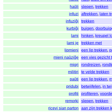
haŭli
slepen
,
trekken
infuzi
aftrekken
,
laten t
infuziĝi
trekken
kurbiĝi
buigen
,
doorbuig
lami
hinken
,
kreupel 
lami je
trekken met
lipmieni
een lip trekken
,
p
mieni naŭziĝe
een vies gezicht 
migri
rondreizen
,
rondt
militiri
te velde trekken
paŭti
een lip trekken
,
m
pridubi
betwijfelen
,
in tw
profiti
profiteren
,
voorde
remorki
slepen
,
trekken
ricevi sian parton
aan zijn trekken