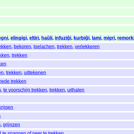
egni
,
elingigi
,
eltiri
,
haŭli
,
infuziĝi
,
kurbiĝi
,
lami
,
migri
,
remork
ekken
,
bekoren
,
toelachen
,
trekken
,
verlekkeren
kken
,
trekken
ken
en
,
trekken
,
uittekenen
chede trekken
n
,
te voorschijn trekken
,
trekken
,
uithalen
krijgen
n
n
,
grijnzen
l te spannen of neer te trekken