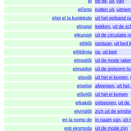
el
op de
,
uit
,
van
elĉerpi
putten uit
,
uitmer
eligi el la kunteksto
uit het verband r
elingigi
trekken
,
uit de s
elkursigi
uit de circulatie
ellitiĝi
opstaan
,
uit bed
ellitiĝinta
op
,
uit bed
elmodiĝi
uit de mode rake
elmuldigi
uit de gietvorm h
eloviĝi
uit het ei komen
,
elseligi
afwerpen
,
uit het
elŝeliĝi
uit het ei komen
eltrakiĝi
ontsporen
,
uit de
elvindiĝi
zich uit de wind
en la nomo de
in naam van
,
uit
esti eksmoda
uit de mode zijn