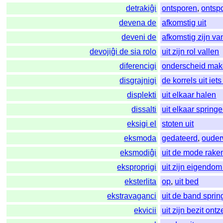
detrakiĝi
ontsporen
,
ontsp
devena de
afkomstig uit
deveni de
afkomstig zijn va
devojiĝi de sia rolo
uit zijn rol vallen
diferencigi
onderscheid ma
disgrajnigi
de korrels uit iet
displekti
uit elkaar halen
dissalti
uit elkaar spring
eksigi el
stoten uit
eksmoda
gedateerd
,
ouder
eksmodiĝi
uit de mode rake
eksproprigi
uit zijn eigendom
eksterlita
op
,
uit bed
ekstravaganci
uit de band spri
ekvicii
uit zijn bezit ontz