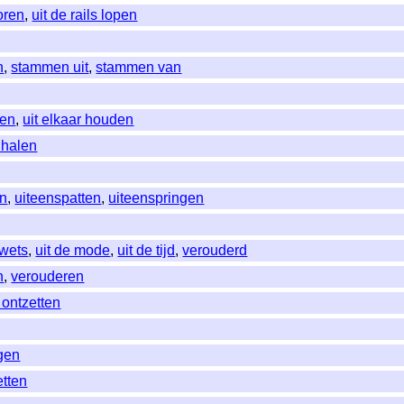
oren
,
uit de rails lopen
n
,
stammen uit
,
stammen van
ken
,
uit elkaar houden
s halen
en
,
uiteenspatten
,
uiteenspringen
wets
,
uit de mode
,
uit de tijd
,
verouderd
n
,
verouderen
 ontzetten
ngen
etten