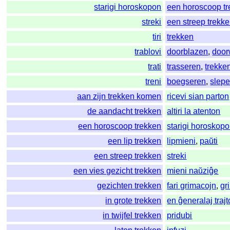
starigi horoskopon
een horoscoop t
streki
een streep trekk
tiri
trekken
trablovi
doorblazen
,
door
trati
trasseren
,
trekke
treni
boegseren
,
slep
aan zijn trekken komen
ricevi sian parton
de aandacht trekken
altiri la atenton
een horoscoop trekken
starigi horoskop
een lip trekken
lipmieni
,
paŭti
een streep trekken
streki
een vies gezicht trekken
mieni naŭziĝe
gezichten trekken
fari grimacojn
,
gr
in grote trekken
en ĝeneralaj trajt
in twijfel trekken
pridubi