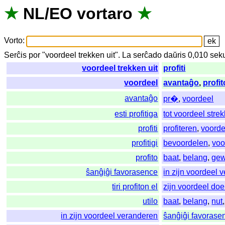
★
NL
/
EO
vortaro
★
Vorto
:
Serĉis
por
"
voordeel trekken uit".
La
serĉado
daŭris
0,010
sek
voordeel trekken uit
profiti
voordeel
avantaĝo
,
profit
avantaĝo
pr�
,
voordeel
esti profitiga
tot voordeel stre
profiti
profiteren
,
voorde
profitigi
bevoordelen
,
voo
profito
baat
,
belang
,
gew
ŝanĝiĝi favorasence
in zijn voordeel 
tiri profiton el
zijn voordeel do
utilo
baat
,
belang
,
nut
in zijn voordeel veranderen
ŝanĝiĝi favorase