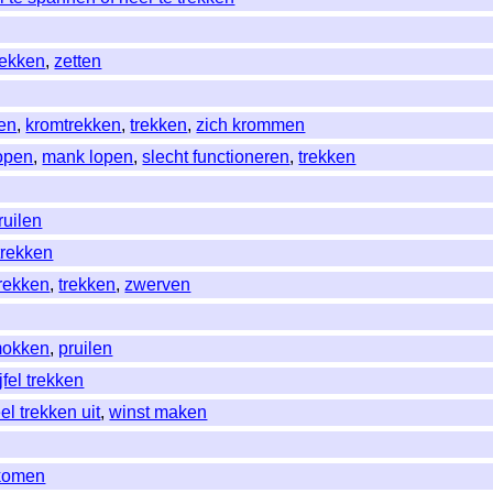
rekken
,
zetten
en
,
kromtrekken
,
trekken
,
zich krommen
lopen
,
mank lopen
,
slecht functioneren
,
trekken
ruilen
trekken
rekken
,
trekken
,
zwerven
okken
,
pruilen
ijfel trekken
el trekken uit
,
winst maken
 komen