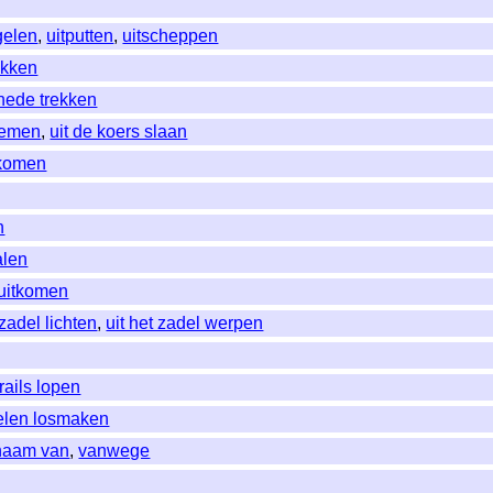
gelen
,
uitputten
,
uitscheppen
ukken
chede trekken
 nemen
,
uit de koers slaan
 komen
n
alen
uitkomen
 zadel lichten
,
uit het zadel werpen
 rails lopen
selen losmaken
 naam van
,
vanwege