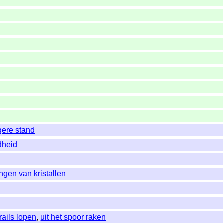
gere stand
dheid
ingen van kristallen
 rails lopen
,
uit het spoor raken