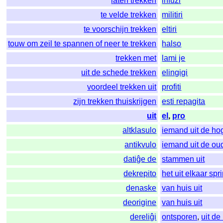
laten trekken
infuzi
te velde trekken
militiri
te voorschijn trekken
eltiri
touw om zeil te spannen of neer te trekken
halso
trekken met
lami je
uit de schede trekken
elingigi
voordeel trekken uit
profiti
zijn trekken thuiskrijgen
esti repagita
uit
el
,
pro
altklasulo
iemand uit de ho
antikvulo
iemand uit de ou
datiĝe de
stammen uit
dekrepito
het uit elkaar spr
denaske
van huis uit
deorigine
van huis uit
dereliĝi
ontsporen
,
uit de