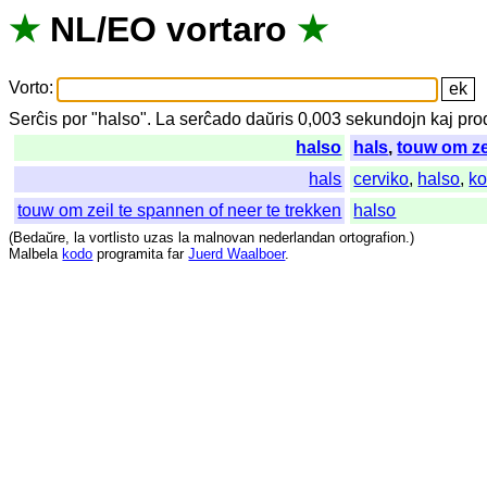
★
NL
/
EO
vortaro
★
Vorto
:
Serĉis
por
"
halso".
La
serĉado
daŭris
0,003
sekundojn
kaj
pro
halso
hals
,
touw om ze
hals
cerviko
,
halso
,
ko
touw om zeil te spannen of neer te trekken
halso
(
Bedaŭre
,
la
vortlisto
uzas
la
malnovan
nederlandan
ortografion
.)
Malbela
kodo
programita
far
Juerd Waalboer
.