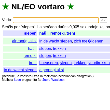
★
NL
/
EO
vortaro
★
Vorto
:
Serĉis
por
"
slepen".
La
serĉado
daŭris
0,005
sekundojn
kaj
pr
slepen
haŭli
,
remorki
,
treni
alproprigi al si
in de wacht slepen
,
zich toe�igenen
haŭli
slepen
,
trekken
remorki
slepen
,
trekken
treni
boegseren
,
slepen
,
trekken
,
voorttrekken
in de wacht slepen
alproprigi al si
(
Bedaŭre
,
la
vortlisto
uzas
la
malnovan
nederlandan
ortografion
.)
Malbela
kodo
programita
far
Juerd Waalboer
.