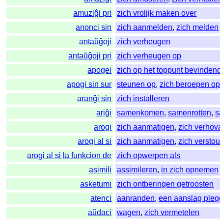
amuziĝi pri
zich vrolijk maken over
anonci sin
zich aanmelden
,
zich melden
antaŭĝoji
zich verheugen
antaŭĝoji pri
zich verheugen op
apogei
zich op het toppunt bevinden
apogi sin sur
steunen op
,
zich beroepen o
aranĝi sin
zich installeren
ariĝi
samenkomen
,
samenrotten
,
s
arogi
zich aanmatigen
,
zich verhov
arogi al si
zich aanmatigen
,
zich versto
arogi al si la funkcion de
zich opwerpen als
asimili
assimileren
,
in zich opnemen
asketumi
zich ontberingen getroosten
atenci
aanranden
,
een aanslag pleg
aŭdaci
wagen
,
zich vermetelen