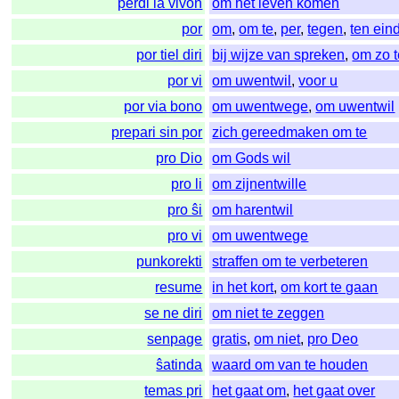
perdi la vivon
om het leven komen
por
om
,
om te
,
per
,
tegen
,
ten ein
por tiel diri
bij wijze van spreken
,
om zo 
por vi
om uwentwil
,
voor u
por via bono
om uwentwege
,
om uwentwil
prepari sin por
zich gereedmaken om te
pro Dio
om Gods wil
pro li
om zijnentwille
pro ŝi
om harentwil
pro vi
om uwentwege
punkorekti
straffen om te verbeteren
resume
in het kort
,
om kort te gaan
se ne diri
om niet te zeggen
senpage
gratis
,
om niet
,
pro Deo
ŝatinda
waard om van te houden
temas pri
het gaat om
,
het gaat over