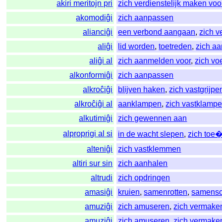
akiri meritojn pri
zich verdienstelijk maken voo
akomodiĝi
zich aanpassen
alianciĝi
een verbond aangaan
,
zich v
aliĝi
lid worden
,
toetreden
,
zich aa
aliĝi al
zich aanmelden voor
,
zich vo
alkonformiĝi
zich aanpassen
alkroĉiĝi
blijven haken
,
zich vastgrijpe
alkroĉiĝi al
aanklampen
,
zich vastklamp
alkutimiĝi
zich gewennen aan
alproprigi al si
in de wacht slepen
,
zich toe
alteniĝi
zich vastklemmen
altiri sur sin
zich aanhalen
altrudi
zich opdringen
amasiĝi
kruien
,
samenrotten
,
samensc
amuziĝi
zich amuseren
,
zich vermake
amuziĝi
zich amuseren
,
zich vermake