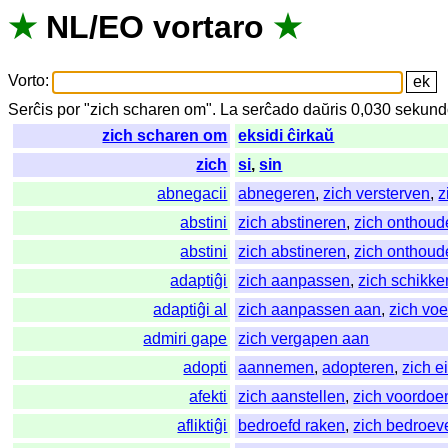
★
NL
/
EO
vortaro
★
Vorto
:
Serĉis
por
"
zich scharen om".
La
serĉado
daŭris
0,030
sekund
zich scharen om
eksidi ĉirkaŭ
zich
si
,
sin
abnegacii
abnegeren
,
zich versterven
,
z
abstini
zich abstineren
,
zich onthoud
abstini
zich abstineren
,
zich onthoud
adaptiĝi
zich aanpassen
,
zich schikke
adaptiĝi al
zich aanpassen aan
,
zich vo
admiri gape
zich vergapen aan
adopti
aannemen
,
adopteren
,
zich 
afekti
zich aanstellen
,
zich voordoe
afliktiĝi
bedroefd raken
,
zich bedroev