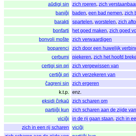
aŭdigi sin
zich roeren
,
zich verstaanba
baniĝi
baden
,
een bad nemen
,
zich
barakti
spartelen
,
worstelen
,
zich aft
bonfarti
het goed maken
,
zich goed v
bonvoli moŝte
zich verwaardigen
boparenci
zich door een huwelijk verbi
cerbumi
piekeren
,
zich het hoofd brek
certigi sin pri
zich vergewissen van
certiĝi pri
zich verzekeren van
ĉagreni sin
zich ergeren
k.t.p.
enz.
eksidi ĉirkaŭ
zich scharen om
partiiĝi kun
zich scharen aan de zijde va
viciĝi
in de rij gaan staan
,
zich in e
zich in een rij scharen
viciĝi