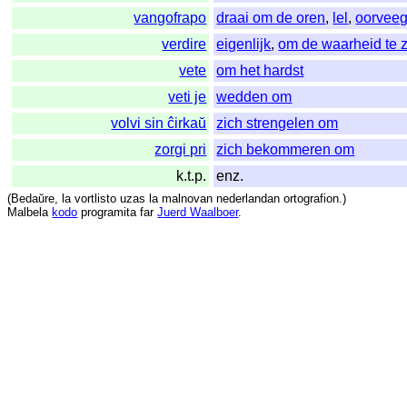
vangofrapo
draai om de oren
,
lel
,
oorvee
verdire
eigenlijk
,
om de waarheid te 
vete
om het hardst
veti je
wedden om
volvi sin ĉirkaŭ
zich strengelen om
zorgi pri
zich bekommeren om
k.t.p.
enz.
(
Bedaŭre
,
la
vortlisto
uzas
la
malnovan
nederlandan
ortografion
.)
Malbela
kodo
programita
far
Juerd Waalboer
.