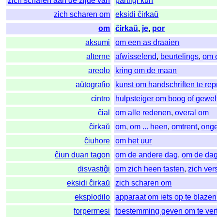
zich scharen aan de zijde van
partiiĝi kun
zich scharen om
eksidi ĉirkaŭ
om
ĉirkaŭ
,
je
,
por
aksumi
om een as draaien
alterne
afwisselend
,
beurtelings
,
om 
areolo
kring om de maan
aŭtografio
kunst om handschriften te re
cintro
hulpsteiger om boog of gewel
ĉial
om alle redenen
,
overal om
ĉirkaŭ
om
,
om ... heen
,
omtrent
,
ong
ĉiuhore
om het uur
ĉiun duan tagon
om de andere dag
,
om de da
disvastiĝi
om zich heen tasten
,
zich ver
eksidi ĉirkaŭ
zich scharen om
eksplodilo
apparaat om iets op te blazen
forpermesi
toestemming geven om te ver