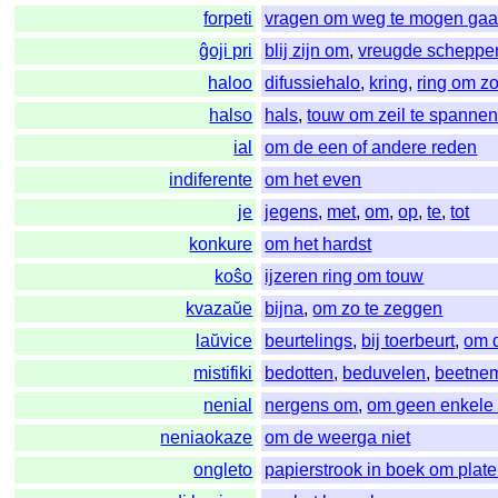
forpeti
vragen om weg te mogen ga
ĝoji pri
blij zijn om
,
vreugde scheppen
haloo
difussiehalo
,
kring
,
ring om z
halso
hals
,
touw om zeil te spannen 
ial
om de een of andere reden
indiferente
om het even
je
jegens
,
met
,
om
,
op
,
te
,
tot
konkure
om het hardst
koŝo
ijzeren ring om touw
kvazaŭe
bijna
,
om zo te zeggen
laŭvice
beurtelings
,
bij toerbeurt
,
om d
mistifiki
bedotten
,
beduvelen
,
beetne
nenial
nergens om
,
om geen enkele
neniaokaze
om de weerga niet
ongleto
papierstrook in boek om plat