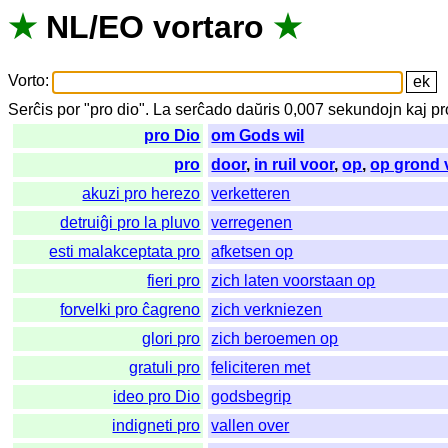
★
NL
/
EO
vortaro
★
Vorto
:
Serĉis
por
"
pro dio".
La
serĉado
daŭris
0,007
sekundojn
kaj
pr
pro Dio
om Gods wil
pro
door
,
in ruil voor
,
op
,
op grond 
akuzi pro herezo
verketteren
detruiĝi pro la pluvo
verregenen
esti malakceptata pro
afketsen op
fieri pro
zich laten voorstaan op
forvelki pro ĉagreno
zich verkniezen
glori pro
zich beroemen op
gratuli pro
feliciteren met
ideo pro Dio
godsbegrip
indigneti pro
vallen over