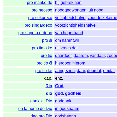
pro manko de
bij gebrek aan
pro neceso
noodgedwongen
,
uit nood
pro sekureco
veiligheidshalve
,
voor de zekerhe
pro singardeco
voorzichtigheidshalve
pro supera ordono
van hogerhand
pro ŝi
om harentwil
pro timo ke
uit vrees dat
pro tio
daardoor
,
daarom
,
vandaar
,
zodo
pro tio ĉi
hierdoor
,
hierom
pro tio ke
aangezien
,
daar
,
doordat
,
omdat
k.t.p.
enz.
Dio
God
dio
god
,
godheid
dank' al Dio
goddank
en la nomo de Dio
in godsnaam
ideo pro Dio
godsbegrip