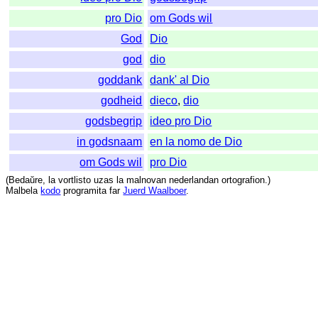
pro Dio
om Gods wil
God
Dio
god
dio
goddank
dank' al Dio
godheid
dieco
,
dio
godsbegrip
ideo pro Dio
in godsnaam
en la nomo de Dio
om Gods wil
pro Dio
(
Bedaŭre
,
la
vortlisto
uzas
la
malnovan
nederlandan
ortografion
.)
Malbela
kodo
programita
far
Juerd Waalboer
.