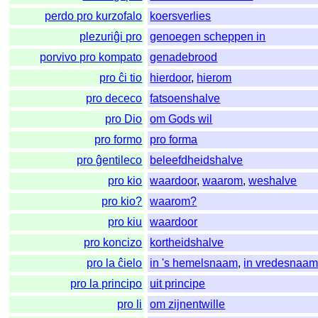
perdo pro kurzofalo
koersverlies
plezuriĝi pro
genoegen scheppen in
porvivo pro kompato
genadebrood
pro ĉi tio
hierdoor
,
hierom
pro dececo
fatsoenshalve
pro Dio
om Gods wil
pro formo
pro forma
pro ĝentileco
beleefdheidshalve
pro kio
waardoor
,
waarom
,
weshalve
pro kio?
waarom?
pro kiu
waardoor
pro koncizo
kortheidshalve
pro la ĉielo
in 's hemelsnaam
,
in vredesnaa
pro la principo
uit principe
pro li
om zijnentwille