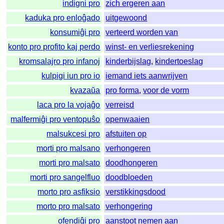
indigni pro
zich ergeren aan
kaduka pro enloĝado
uitgewoond
konsumiĝi pro
verteerd worden van
konto pro profito kaj perdo
winst- en verliesrekening
kromsalajro pro infanoj
kinderbijslag
,
kindertoeslag
kulpigi iun pro io
iemand iets aanwrijven
kvazaŭa
pro forma
,
voor de vorm
laca pro la vojaĝo
verreisd
malfermiĝi pro ventopuŝo
openwaaien
malsukcesi pro
afstuiten op
morti pro malsano
verhongeren
morti pro malsato
doodhongeren
morti pro sangelfluo
doodbloeden
morto pro asfiksio
verstikkingsdood
morto pro malsato
verhongering
ofendiĝi pro
aanstoot nemen aan