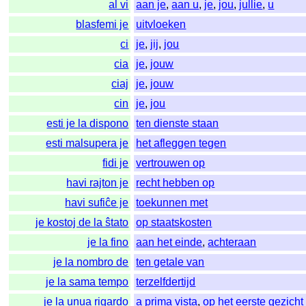
al vi
aan je
,
aan u
,
je
,
jou
,
jullie
,
u
blasfemi je
uitvloeken
ci
je
,
jij
,
jou
cia
je
,
jouw
ciaj
je
,
jouw
cin
je
,
jou
esti je la dispono
ten dienste staan
esti malsupera je
het afleggen tegen
fidi je
vertrouwen op
havi rajton je
recht hebben op
havi sufiĉe je
toekunnen met
je kostoj de la ŝtato
op staatskosten
je la fino
aan het einde
,
achteraan
je la nombro de
ten getale van
je la sama tempo
terzelfdertijd
je la unua rigardo
a prima vista
,
op het eerste gezicht