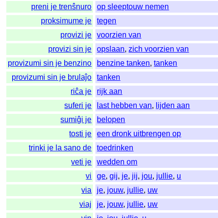
preni je trenŝnuro
op sleeptouw nemen
proksimume je
tegen
provizi je
voorzien van
provizi sin je
opslaan
,
zich voorzien van
provizumi sin je benzino
benzine tanken
,
tanken
provizumi sin je brulaĵo
tanken
riĉa je
rijk aan
suferi je
last hebben van
,
lijden aan
sumiĝi je
belopen
tosti je
een dronk uitbrengen op
trinki je la sano de
toedrinken
veti je
wedden om
vi
ge
,
gij
,
je
,
jij
,
jou
,
jullie
,
u
via
je
,
jouw
,
jullie
,
uw
viaj
je
,
jouw
,
jullie
,
uw