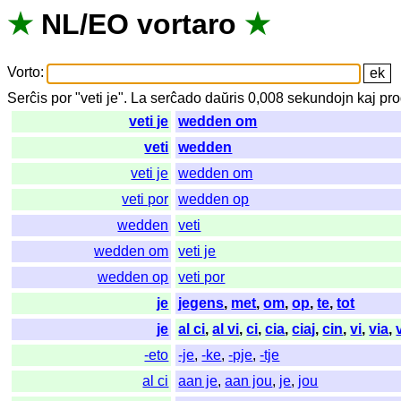
★
NL
/
EO
vortaro
★
Vorto
:
Serĉis
por
"
veti je".
La
serĉado
daŭris
0,008
sekundojn
kaj
pro
veti je
wedden om
veti
wedden
veti je
wedden om
veti por
wedden op
wedden
veti
wedden om
veti je
wedden op
veti por
je
jegens
,
met
,
om
,
op
,
te
,
tot
je
al ci
,
al vi
,
ci
,
cia
,
ciaj
,
cin
,
vi
,
via
,
-eto
-je
,
-ke
,
-pje
,
-tje
al ci
aan je
,
aan jou
,
je
,
jou