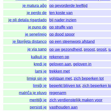
je matura aĝo
op gevorderde leeftijd
je perdo de
ten koste van
je pli detala rigardado
bij nader inzien
je puno de
op straffe van
je senelirejo
op dood spoor
je ŝtonĵeta distanco
op een steenworp afstand
je via sano
op uw gezondheid
,
proost
,
prosit
,
s
kalkuli je
rekenen op
kredi je
geloven aan
,
geloven in
lami je
trekken met
limigi sin je
volstaan met
,
zich beperken tot
limiĝi je
beperkt blijven tot
,
zich beperken to
malriĉa je pluvo
regenarm
meritiĝi je
zich verdienstelijk maken voor
persisti je
vasthouden aan