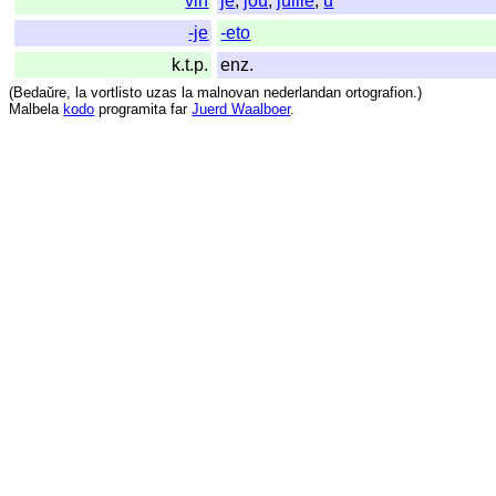
vin
je
,
jou
,
jullie
,
u
-je
-eto
k.t.p.
enz.
(
Bedaŭre
,
la
vortlisto
uzas
la
malnovan
nederlandan
ortografion
.)
Malbela
kodo
programita
far
Juerd Waalboer
.