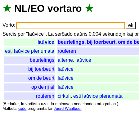
★
NL
/
EO
vortaro
★
Vorto
:
Serĉis
por
"
laŭvice".
La
serĉado
daŭris
0,004
sekundojn
kaj
pr
laŭvice
beurtelings
,
bij toerbeurt
,
om de be
esti laŭvice plenumata
rouleren
beurtelings
alterne
,
laŭvice
bij toerbeurt
laŭvice
om de beurt
laŭvice
op de rij af
laŭvice
rouleren
cirkuli
,
esti laŭvice plenumata
(
Bedaŭre
,
la
vortlisto
uzas
la
malnovan
nederlandan
ortografion
.)
Malbela
kodo
programita
far
Juerd Waalboer
.