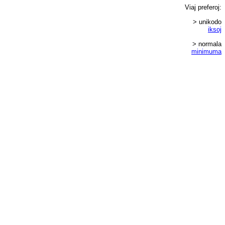
Viaj
preferoj
:
> unikodo
iksoj
> normala
minimuma