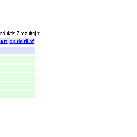
oduktis
7
rezultojn
:
urt
,
op de rij af