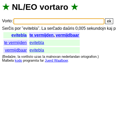
★
NL
/
EO
vortaro
★
Vorto
:
Serĉis
por
"
evitebla".
La
serĉado
daŭris
0,005
sekundojn
kaj
p
evitebla
te vermijden
,
vermijdbaar
te vermijden
evitebla
vermijdbaar
evitebla
(
Bedaŭre
,
la
vortlisto
uzas
la
malnovan
nederlandan
ortografion
.)
Malbela
kodo
programita
far
Juerd Waalboer
.