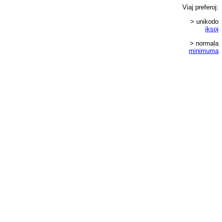
Viaj
preferoj
:
> unikodo
iksoj
> normala
minimuma