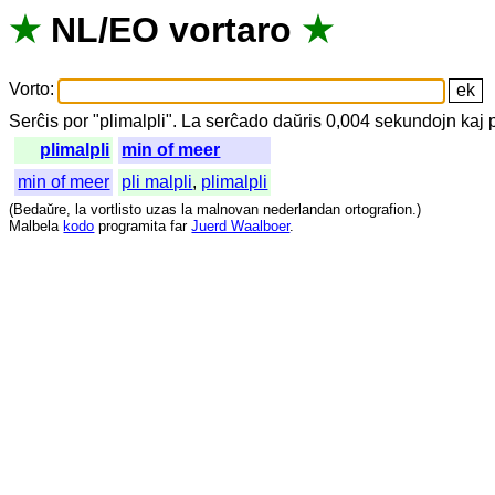
★
NL
/
EO
vortaro
★
Vorto
:
Serĉis
por
"
plimalpli".
La
serĉado
daŭris
0,004
sekundojn
kaj
plimalpli
min of meer
min of meer
pli malpli
,
plimalpli
(
Bedaŭre
,
la
vortlisto
uzas
la
malnovan
nederlandan
ortografion
.)
Malbela
kodo
programita
far
Juerd Waalboer
.