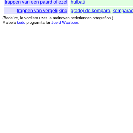
trappen van een paard of ezel
hufbati
trappen van vergelijking
gradoj de komparo
,
komparac
(
Bedaŭre
,
la
vortlisto
uzas
la
malnovan
nederlandan
ortografion
.)
Malbela
kodo
programita
far
Juerd Waalboer
.