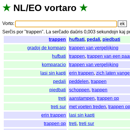
★
NL
/
EO
vortaro
★
Vorto
:
Serĉis
por
"
trappen".
La
serĉado
daŭris
0,003
sekundojn
kaj
p
trappen
hufbati
,
pedali
,
piedbati
gradoj de komparo
trappen van vergelijking
hufbati
trappen
,
trappen van een paar
komparacio
trappen van vergelijking
lasi sin kapti
erin trappen
,
zich laten vang
pedali
peddelen
,
trappen
piedbati
schoppen
,
trappen
treti
aanstampen
,
trappen op
treti sur
met voeten treden
,
trappen o
erin trappen
lasi sin kapti
trappen op
treti
,
treti sur