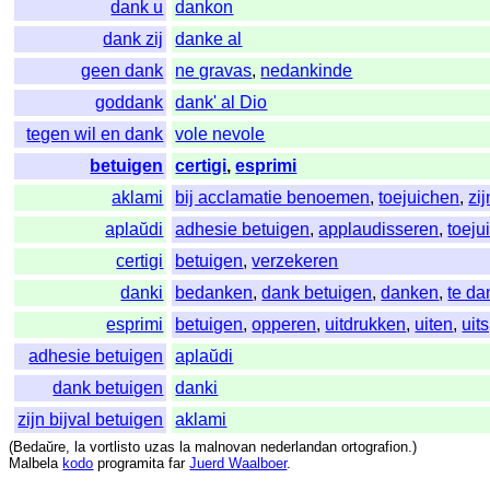
dank u
dankon
dank zij
danke al
geen dank
ne gravas
,
nedankinde
goddank
dank' al Dio
tegen wil en dank
vole nevole
betuigen
certigi
,
esprimi
aklami
bij acclamatie benoemen
,
toejuichen
,
zi
aplaŭdi
adhesie betuigen
,
applaudisseren
,
toeju
certigi
betuigen
,
verzekeren
danki
bedanken
,
dank betuigen
,
danken
,
te d
esprimi
betuigen
,
opperen
,
uitdrukken
,
uiten
,
uit
adhesie betuigen
aplaŭdi
dank betuigen
danki
zijn bijval betuigen
aklami
(
Bedaŭre
,
la
vortlisto
uzas
la
malnovan
nederlandan
ortografion
.)
Malbela
kodo
programita
far
Juerd Waalboer
.