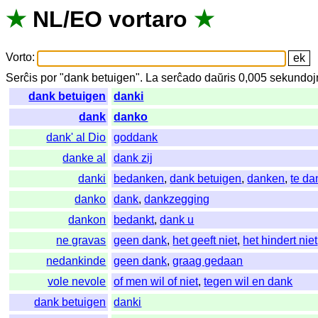
★
NL
/
EO
vortaro
★
Vorto
:
Serĉis
por
"
dank betuigen".
La
serĉado
daŭris
0,005
sekundoj
dank betuigen
danki
dank
danko
dank' al Dio
goddank
danke al
dank zij
danki
bedanken
,
dank betuigen
,
danken
,
te d
danko
dank
,
dankzegging
dankon
bedankt
,
dank u
ne gravas
geen dank
,
het geeft niet
,
het hindert niet
nedankinde
geen dank
,
graag gedaan
vole nevole
of men wil of niet
,
tegen wil en dank
dank betuigen
danki