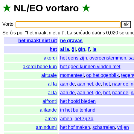
★
NL
/
EO
vortaro
★
Vorto
:
Serĉis
por
"
het maakt niet uit".
La
serĉado
daŭris
0,020
sekun
het maakt niet uit
ne gravas
het
al la
,
ĝi
,
ĝin
,
l'
,
la
akordi
het eens zijn
,
overeenstemmen
,
s
akordi bone kun
het goed kunnen vinden met
aktuale
momenteel
,
op het ogenblik
,
tegen
al la
aan de
,
aan het
,
de
,
het
,
naar de
,
n
al la
aan de
,
aan het
,
de
,
het
,
naar de
,
n
alfronti
het hoofd bieden
alilande
in het buitenland
amen
amen
,
het zij zo
amindumi
het hof maken
,
scharrelen
,
vrijen