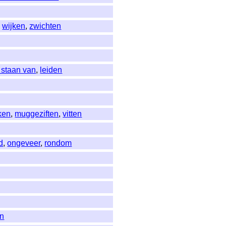
,
wijken
,
zwichten
 staan van
,
leiden
ken
,
muggeziften
,
vitten
d
,
ongeveer
,
rondom
en