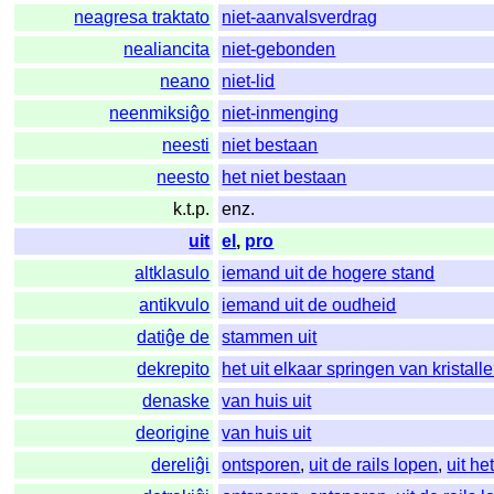
neagresa traktato
niet-aanvalsverdrag
nealiancita
niet-gebonden
neano
niet-lid
neenmiksiĝo
niet-inmenging
neesti
niet bestaan
neesto
het niet bestaan
k.t.p.
enz.
uit
el
,
pro
altklasulo
iemand uit de hogere stand
antikvulo
iemand uit de oudheid
datiĝe de
stammen uit
dekrepito
het uit elkaar springen van kristall
denaske
van huis uit
deorigine
van huis uit
dereliĝi
ontsporen
,
uit de rails lopen
,
uit he