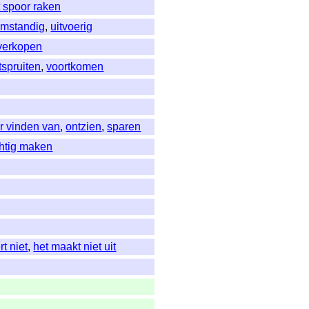
t spoor raken
mstandig
,
uitvoerig
 verkopen
tspruiten
,
voortkomen
r vinden van
,
ontzien
,
sparen
chtig maken
rt niet
,
het maakt niet uit