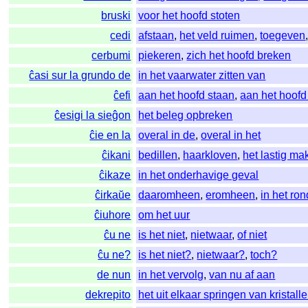
bruski
voor het hoofd stoten
cedi
afstaan
,
het veld ruimen
,
toegeven
cerbumi
piekeren
,
zich het hoofd breken
ĉasi sur la grundo de
in het vaarwater zitten van
ĉefi
aan het hoofd staan
,
aan het hoofd
ĉesigi la sieĝon
het beleg opbreken
ĉie en la
overal in de
,
overal in het
ĉikani
bedillen
,
haarkloven
,
het lastig ma
ĉikaze
in het onderhavige geval
ĉirkaŭe
daaromheen
,
eromheen
,
in het ron
ĉiuhore
om het uur
ĉu ne
is het niet
,
nietwaar
,
of niet
ĉu ne?
is het niet?
,
nietwaar?
,
toch?
de nun
in het vervolg
,
van nu af aan
dekrepito
het uit elkaar springen van kristall