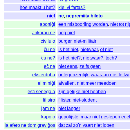
hoe maakt u het?
kiel vi fartas?
niet
ne
,
nepremiita bileto
abortiĝi
een misboorling worden
,
niet tot 
ankoraŭ ne
nog niet
civilulo
burger
,
niet-militair
ĉu ne
is het niet
,
nietwaar
,
of niet
ĉu ne?
is het niet?
,
nietwaar?
,
toch?
eĉ ne
niet eens
,
zelfs geen
eksterduba
ontegenzeglijk
,
waaraan niet te twij
eliminiĝi
afvallen
,
niet meer meedoen
esti senegala
zijn gelijke niet hebben
filistro
filister
,
niet-student
jam ne
niet langer
kapolo
gepolijste
,
maar niet geslepen ede
la afero ne tiom graviĝos
dat zal zo'n vaart niet lopen