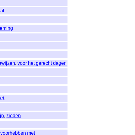
al
eming
ewijzen
,
voor het gerecht dagen
rt
jn
,
zieden
 voorhebben met