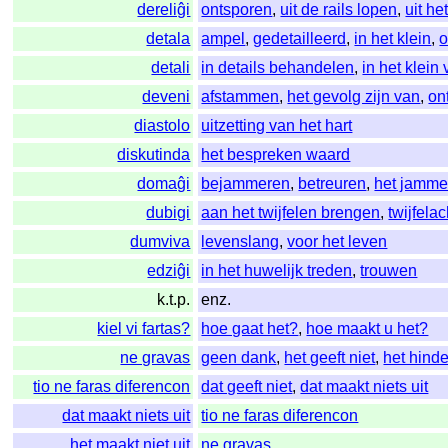
dereliĝi
ontsporen
,
uit de rails lopen
,
uit he
detala
ampel
,
gedetailleerd
,
in het klein
,
o
detali
in details behandelen
,
in het klein
deveni
afstammen
,
het gevolg zijn van
,
on
diastolo
uitzetting van het hart
diskutinda
het bespreken waard
domaĝi
bejammeren
,
betreuren
,
het jamme
dubigi
aan het twijfelen brengen
,
twijfela
dumviva
levenslang
,
voor het leven
edziĝi
in het huwelijk treden
,
trouwen
k.t.p.
enz.
kiel vi fartas?
hoe gaat het?
,
hoe maakt u het?
ne gravas
geen dank
,
het geeft niet
,
het hinde
tio ne faras diferencon
dat geeft niet
,
dat maakt niets uit
dat maakt niets uit
tio ne faras diferencon
het maakt niet uit
ne gravas