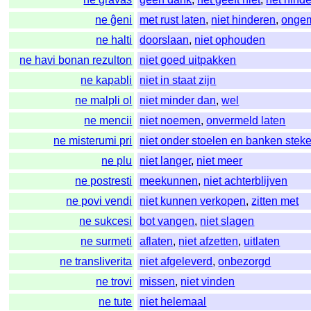
ne ĝeni
met rust laten
,
niet hinderen
,
ongem
ne halti
doorslaan
,
niet ophouden
ne havi bonan rezulton
niet goed uitpakken
ne kapabli
niet in staat zijn
ne malpli ol
niet minder dan
,
wel
ne mencii
niet noemen
,
onvermeld laten
ne misterumi pri
niet onder stoelen en banken stek
ne plu
niet langer
,
niet meer
ne postresti
meekunnen
,
niet achterblijven
ne povi vendi
niet kunnen verkopen
,
zitten met
ne sukcesi
bot vangen
,
niet slagen
ne surmeti
aflaten
,
niet afzetten
,
uitlaten
ne transliverita
niet afgeleverd
,
onbezorgd
ne trovi
missen
,
niet vinden
ne tute
niet helemaal