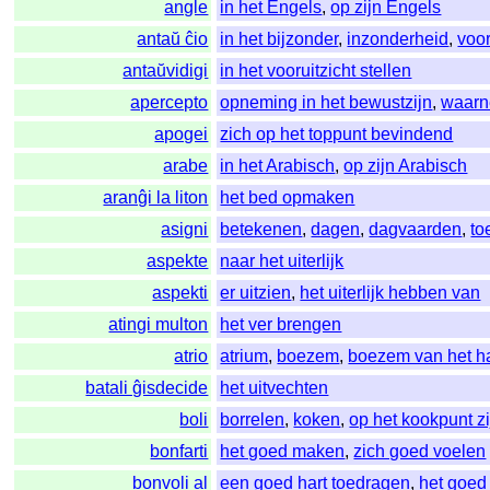
angle
in het Engels
,
op zijn Engels
antaŭ ĉio
in het bijzonder
,
inzonderheid
,
voor
antaŭvidigi
in het vooruitzicht stellen
apercepto
opneming in het bewustzijn
,
waarn
apogei
zich op het toppunt bevindend
arabe
in het Arabisch
,
op zijn Arabisch
aranĝi la liton
het bed opmaken
asigni
betekenen
,
dagen
,
dagvaarden
,
to
aspekte
naar het uiterlijk
aspekti
er uitzien
,
het uiterlijk hebben van
atingi multon
het ver brengen
atrio
atrium
,
boezem
,
boezem van het ha
batali ĝisdecide
het uitvechten
boli
borrelen
,
koken
,
op het kookpunt zi
bonfarti
het goed maken
,
zich goed voelen
bonvoli al
een goed hart toedragen
,
het goed