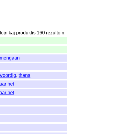
dojn
kaj
produktis
160
rezultojn
:
amengaan
woordig
,
thans
aar het
aar het