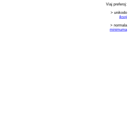
Viaj
preferoj
:
> unikodo
iksoj
> normala
minimuma