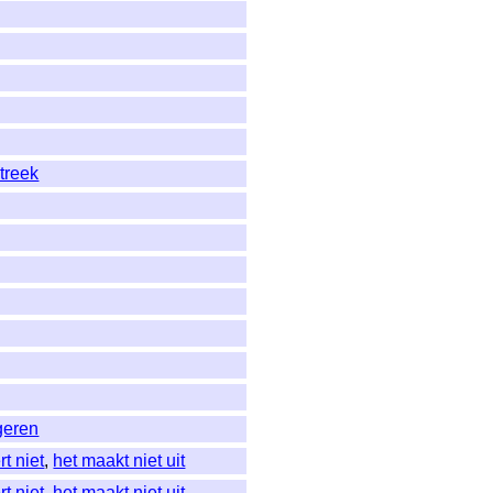
treek
geren
rt niet
,
het maakt niet uit
rt niet
,
het maakt niet uit