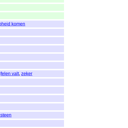
rijpheid komen
felen valt
,
zeker
lsteen