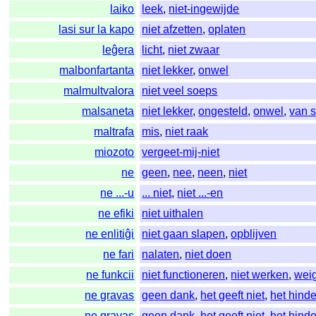
laiko
leek
,
niet-ingewijde
lasi sur la kapo
niet afzetten
,
oplaten
leĝera
licht
,
niet zwaar
malbonfartanta
niet lekker
,
onwel
malmultvalora
niet veel soeps
malsaneta
niet lekker
,
ongesteld
,
onwel
,
van s
maltrafa
mis
,
niet raak
miozoto
vergeet-mij-niet
ne
geen
,
nee
,
neen
,
niet
ne ...-u
... niet
,
niet ...-en
ne efiki
niet uithalen
ne enlitiĝi
niet gaan slapen
,
opblijven
ne fari
nalaten
,
niet doen
ne funkcii
niet functioneren
,
niet werken
,
wei
ne gravas
geen dank
,
het geeft niet
,
het hinde
ne gravas
geen dank
,
het geeft niet
,
het hinde