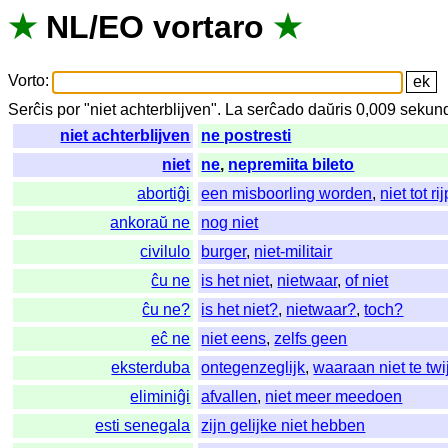
★
NL
/
EO
vortaro
★
Vorto
:
Serĉis
por
"
niet achterblijven".
La
serĉado
daŭris
0,009
sekun
niet achterblijven
ne postresti
niet
ne
,
nepremiita bileto
abortiĝi
een misboorling worden
,
niet tot 
ankoraŭ ne
nog niet
civilulo
burger
,
niet-militair
ĉu ne
is het niet
,
nietwaar
,
of niet
ĉu ne?
is het niet?
,
nietwaar?
,
toch?
eĉ ne
niet eens
,
zelfs geen
eksterduba
ontegenzeglijk
,
waaraan niet te twij
eliminiĝi
afvallen
,
niet meer meedoen
esti senegala
zijn gelijke niet hebben