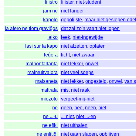
filistro
filister
,
niet-student
jam ne
niet langer
kapolo
gepolijste
,
maar niet geslepen ede
la afero ne tiom graviĝos
dat zal zo'n vaart niet lopen
laiko
leek
,
niet-ingewijde
lasi sur la kapo
niet afzetten
,
oplaten
leĝera
licht
,
niet zwaar
malbonfartanta
niet lekker
,
onwel
malmultvalora
niet veel soeps
malsaneta
niet lekker
,
ongesteld
,
onwel
,
van s
maltrafa
mis
,
niet raak
miozoto
vergeet-mij-niet
ne
geen
,
nee
,
neen
,
niet
ne ...-u
... niet
,
niet ...-en
ne efiki
niet uithalen
ne enlitiĝi
niet gaan slapen
,
opblijven