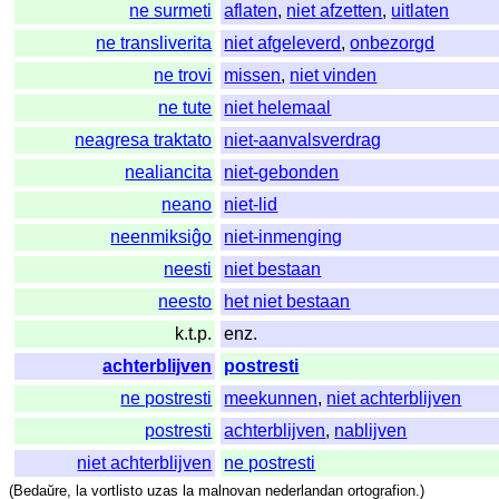
ne surmeti
aflaten
,
niet afzetten
,
uitlaten
ne transliverita
niet afgeleverd
,
onbezorgd
ne trovi
missen
,
niet vinden
ne tute
niet helemaal
neagresa traktato
niet-aanvalsverdrag
nealiancita
niet-gebonden
neano
niet-lid
neenmiksiĝo
niet-inmenging
neesti
niet bestaan
neesto
het niet bestaan
k.t.p.
enz.
achterblijven
postresti
ne postresti
meekunnen
,
niet achterblijven
postresti
achterblijven
,
nablijven
niet achterblijven
ne postresti
(
Bedaŭre
,
la
vortlisto
uzas
la
malnovan
nederlandan
ortografion
.)