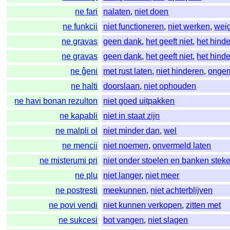
ne fari
nalaten
,
niet doen
ne funkcii
niet functioneren
,
niet werken
,
wei
ne gravas
geen dank
,
het geeft niet
,
het hinde
ne gravas
geen dank
,
het geeft niet
,
het hinde
ne ĝeni
met rust laten
,
niet hinderen
,
ongem
ne halti
doorslaan
,
niet ophouden
ne havi bonan rezulton
niet goed uitpakken
ne kapabli
niet in staat zijn
ne malpli ol
niet minder dan
,
wel
ne mencii
niet noemen
,
onvermeld laten
ne misterumi pri
niet onder stoelen en banken stek
ne plu
niet langer
,
niet meer
ne postresti
meekunnen
,
niet achterblijven
ne povi vendi
niet kunnen verkopen
,
zitten met
ne sukcesi
bot vangen
,
niet slagen