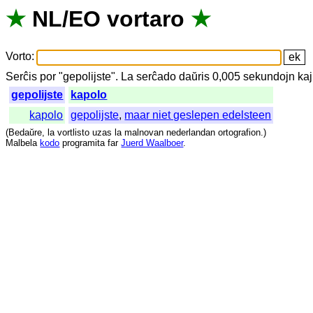
★
NL
/
EO
vortaro
★
Vorto
:
Serĉis
por
"
gepolijste".
La
serĉado
daŭris
0,005
sekundojn
kaj
gepolijste
kapolo
kapolo
gepolijste
,
maar niet geslepen edelsteen
(
Bedaŭre
,
la
vortlisto
uzas
la
malnovan
nederlandan
ortografion
.)
Malbela
kodo
programita
far
Juerd Waalboer
.