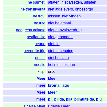
ne surmeti
aflaten
,
niet afzetten
,
uitlaten
ne transliverita
niet afgeleverd
,
onbezorgd
ne trovi
missen
,
niet vinden
ne tute
niet helemaal
neagresa traktato
niet-aanvalsverdrag
nealiancita
niet-gebonden
neano
niet-lid
neenmiksiĝo
niet-inmenging
neesti
niet bestaan
neesto
het niet bestaan
k.t.p.
enz.
Meer
Meer
meer
kroma
,
lago
Meer
Meer
meer
pli
,
pli da
,
plia
,
plimulte da
,
plu
Brielse Meer
Brielse Meer