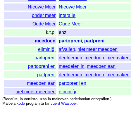
Nieuwe Meer
Nieuwe Meer
onder meer
interalie
Oude Meer
Oude Meer
k.t.p.
enz.
meedoen
partopreni
,
partpreni
eliminiĝi
afvallen
,
niet meer meedoen
partopreni
deelnemen
,
meedoen
,
meemaken
partopreni en
meedelen in
,
meedoen aan
partpreni
deelnemen
,
meedoen
,
meemaken
meedoen aan
partopreni en
niet meer meedoen
eliminiĝi
(
Bedaŭre
,
la
vortlisto
uzas
la
malnovan
nederlandan
ortografion
.)
Malbela
kodo
programita
far
Juerd Waalboer
.