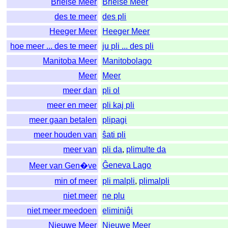
Brielse Meer
Brielse Meer
des te meer
des pli
Heeger Meer
Heeger Meer
hoe meer ... des te meer
ju pli ... des pli
Manitoba Meer
Manitobolago
Meer
Meer
meer dan
pli ol
meer en meer
pli kaj pli
meer gaan betalen
plipagi
meer houden van
ŝati pli
meer van
pli da
,
plimulte da
Ĝeneva Lago
Meer van Gen�ve
min of meer
pli malpli
,
plimalpli
niet meer
ne plu
niet meer meedoen
eliminiĝi
Nieuwe Meer
Nieuwe Meer