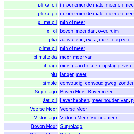
pli kaj pli
in toenemende mate
,
meer en mee
pli kaj pli
in toenemende mate
,
meer en mee
pli malpli
min of meer
pli ol
boven
,
meer dan
,
over
,
ruim
plia
aanvullend
,
extra
,
meer
,
nog een
plimalpli
min of meer
plimulte da
meer
,
meer van
plipagi
meer gaan betalen
,
opslag geven
plu
langer
,
meer
simple
eenvoudig
,
eenvoudigweg
,
zonder
Suprelago
Boven Meer
,
Bovenmeer
ŝati pli
liever hebben
,
meer houden van
,
p
Veerse Meer
Veerse Meer
Viktorilago
Victoria Meer
,
Victoriameer
Boven Meer
Suprelago