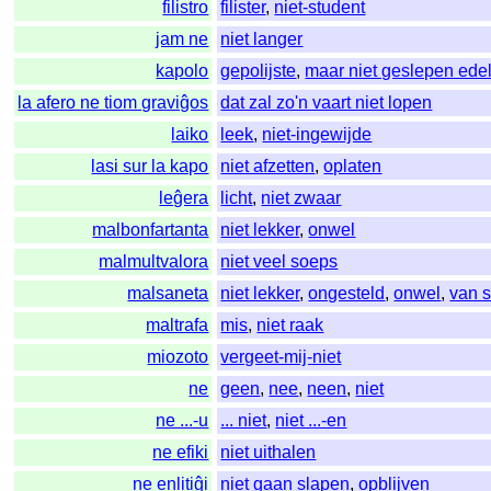
filistro
filister
,
niet-student
jam ne
niet langer
kapolo
gepolijste
,
maar niet geslepen ede
la afero ne tiom graviĝos
dat zal zo'n vaart niet lopen
laiko
leek
,
niet-ingewijde
lasi sur la kapo
niet afzetten
,
oplaten
leĝera
licht
,
niet zwaar
malbonfartanta
niet lekker
,
onwel
malmultvalora
niet veel soeps
malsaneta
niet lekker
,
ongesteld
,
onwel
,
van s
maltrafa
mis
,
niet raak
miozoto
vergeet-mij-niet
ne
geen
,
nee
,
neen
,
niet
ne ...-u
... niet
,
niet ...-en
ne efiki
niet uithalen
ne enlitiĝi
niet gaan slapen
,
opblijven