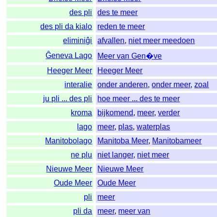
des pli
des te meer
des pli da kialo
reden te meer
eliminiĝi
afvallen
,
niet meer meedoen
Ĝeneva Lago
Meer van Gen�ve
Heeger Meer
Heeger Meer
interalie
onder anderen
,
onder meer
,
zoal
ju pli ... des pli
hoe meer ... des te meer
kroma
bijkomend
,
meer
,
verder
lago
meer
,
plas
,
waterplas
Manitobolago
Manitoba Meer
,
Manitobameer
ne plu
niet langer
,
niet meer
Nieuwe Meer
Nieuwe Meer
Oude Meer
Oude Meer
pli
meer
pli da
meer
,
meer van