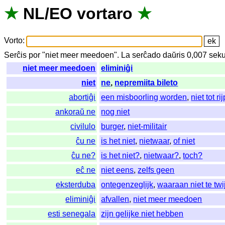
★
NL
/
EO
vortaro
★
Vorto
:
Serĉis
por
"
niet meer meedoen".
La
serĉado
daŭris
0,007
sek
niet meer meedoen
eliminiĝi
niet
ne
,
nepremiita bileto
abortiĝi
een misboorling worden
,
niet tot 
ankoraŭ ne
nog niet
civilulo
burger
,
niet-militair
ĉu ne
is het niet
,
nietwaar
,
of niet
ĉu ne?
is het niet?
,
nietwaar?
,
toch?
eĉ ne
niet eens
,
zelfs geen
eksterduba
ontegenzeglijk
,
waaraan niet te twij
eliminiĝi
afvallen
,
niet meer meedoen
esti senegala
zijn gelijke niet hebben