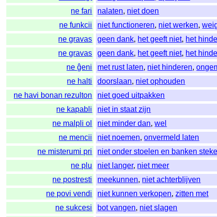
ne fari
nalaten
,
niet doen
ne funkcii
niet functioneren
,
niet werken
,
wei
ne gravas
geen dank
,
het geeft niet
,
het hinde
ne gravas
geen dank
,
het geeft niet
,
het hinde
ne ĝeni
met rust laten
,
niet hinderen
,
ongem
ne halti
doorslaan
,
niet ophouden
ne havi bonan rezulton
niet goed uitpakken
ne kapabli
niet in staat zijn
ne malpli ol
niet minder dan
,
wel
ne mencii
niet noemen
,
onvermeld laten
ne misterumi pri
niet onder stoelen en banken stek
ne plu
niet langer
,
niet meer
ne postresti
meekunnen
,
niet achterblijven
ne povi vendi
niet kunnen verkopen
,
zitten met
ne sukcesi
bot vangen
,
niet slagen