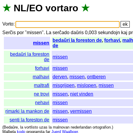
★
NL
/
EO
vortaro
★
Vorto
:
Serĉis
por
"
missen".
La
serĉado
daŭris
0,003
sekundojn
kaj
pr
bedaŭri la foreston de
,
forhavi
,
malh
missen
de
bedaŭri la foreston
missen
de
forhavi
missen
malhavi
derven
,
missen
,
ontberen
maltrafi
misgrijpen
,
mislopen
,
missen
ne trovi
missen
,
niet vinden
nehavi
missen
rimarki la mankon de
missen
,
vermissen
senti la foreston de
missen
(
Bedaŭre
,
la
vortlisto
uzas
la
malnovan
nederlandan
ortografion
.)
Malbela
kodo
programita
far
Juerd Waalboer
.