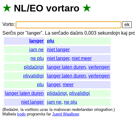
★
NL
/
EO
vortaro
★
Vorto
:
Serĉis
por
"
langer".
La
serĉado
daŭris
0,003
sekundojn
kaj
pr
langer
plu
jam ne
niet langer
ne plu
niet langer
,
niet meer
plidaŭrigi
langer laten duren
,
verlengen
plivalidigi
langer laten duren
,
verlengen
plu
langer
,
meer
langer laten duren
plidaŭrigi
,
plivalidigi
niet langer
jam ne
,
ne plu
(
Bedaŭre
,
la
vortlisto
uzas
la
malnovan
nederlandan
ortografion
.)
Malbela
kodo
programita
far
Juerd Waalboer
.