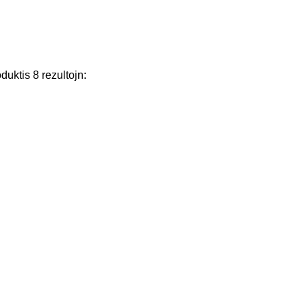
oduktis
8
rezultojn
: