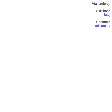
Viaj
preferoj
:
> unikodo
iksoj
> normala
minimuma