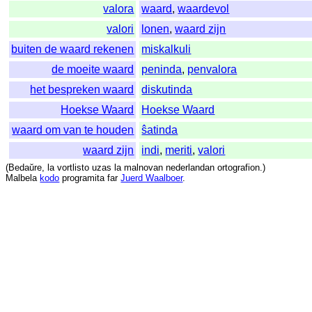
valora
waard
,
waardevol
valori
lonen
,
waard zijn
buiten de waard rekenen
miskalkuli
de moeite waard
peninda
,
penvalora
het bespreken waard
diskutinda
Hoekse Waard
Hoekse Waard
waard om van te houden
ŝatinda
waard zijn
indi
,
meriti
,
valori
(
Bedaŭre
,
la
vortlisto
uzas
la
malnovan
nederlandan
ortografion
.)
Malbela
kodo
programita
far
Juerd Waalboer
.