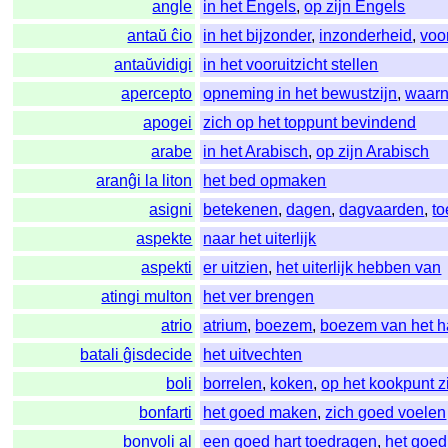
angle
in het Engels
,
op zijn Engels
antaŭ ĉio
in het bijzonder
,
inzonderheid
,
voo
antaŭvidigi
in het vooruitzicht stellen
apercepto
opneming in het bewustzijn
,
waar
apogei
zich op het toppunt bevindend
arabe
in het Arabisch
,
op zijn Arabisch
aranĝi la liton
het bed opmaken
asigni
betekenen
,
dagen
,
dagvaarden
,
to
aspekte
naar het uiterlijk
aspekti
er uitzien
,
het uiterlijk hebben van
atingi multon
het ver brengen
atrio
atrium
,
boezem
,
boezem van het h
batali ĝisdecide
het uitvechten
boli
borrelen
,
koken
,
op het kookpunt z
bonfarti
het goed maken
,
zich goed voelen
bonvoli al
een goed hart toedragen
,
het goe