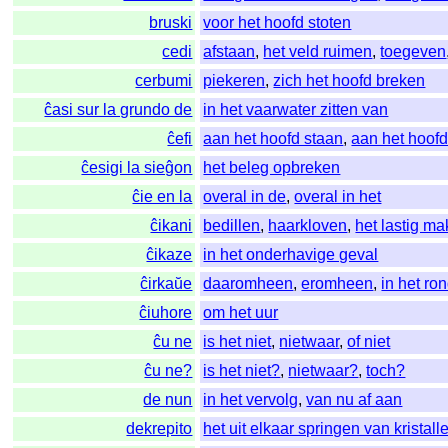
bruski
voor het hoofd stoten
cedi
afstaan
,
het veld ruimen
,
toegeven
cerbumi
piekeren
,
zich het hoofd breken
ĉasi sur la grundo de
in het vaarwater zitten van
ĉefi
aan het hoofd staan
,
aan het hoofd
ĉesigi la sieĝon
het beleg opbreken
ĉie en la
overal in de
,
overal in het
ĉikani
bedillen
,
haarkloven
,
het lastig m
ĉikaze
in het onderhavige geval
ĉirkaŭe
daaromheen
,
eromheen
,
in het ro
ĉiuhore
om het uur
ĉu ne
is het niet
,
nietwaar
,
of niet
ĉu ne?
is het niet?
,
nietwaar?
,
toch?
de nun
in het vervolg
,
van nu af aan
dekrepito
het uit elkaar springen van kristall