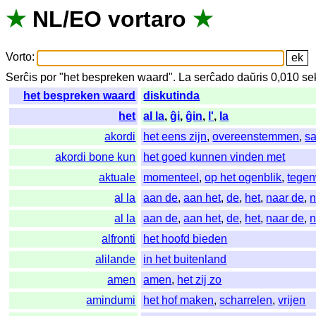
★
NL
/
EO
vortaro
★
Vorto
:
Serĉis
por
"
het bespreken waard".
La
serĉado
daŭris
0,010
se
het bespreken waard
diskutinda
het
al la
,
ĝi
,
ĝin
,
l'
,
la
akordi
het eens zijn
,
overeenstemmen
,
s
akordi bone kun
het goed kunnen vinden met
aktuale
momenteel
,
op het ogenblik
,
tegen
al la
aan de
,
aan het
,
de
,
het
,
naar de
,
n
al la
aan de
,
aan het
,
de
,
het
,
naar de
,
n
alfronti
het hoofd bieden
alilande
in het buitenland
amen
amen
,
het zij zo
amindumi
het hof maken
,
scharrelen
,
vrijen