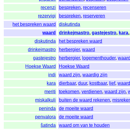
recenzi
bespreken
,
recenseren
rezervigi
bespreken
,
reserveren
het bespreken waard
diskutinda
waard
drinkejmastro
,
gastejestro
,
kara
diskutinda
het bespreken waard
drinkejmastro
herbergier
,
waard
gastejestro
herbergier
,
logementhouder
,
waar
Hoekse Waard
Hoekse Waard
indi
waard zijn
,
waardig zijn
kara
dierbaar
,
duur
,
kostbaar
,
lief
,
waar
meriti
toekomen
,
verdienen
,
waard zijn
,
miskalkuli
buiten de waard rekenen
,
misreke
peninda
de moeite waard
penvalora
de moeite waard
ŝatinda
waard om van te houden