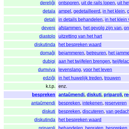
dereliĝi
ontsporen
,
uit de rails lopen
,
uit h
detala
ampel
,
gedetailleerd
,
in het klein
,
detali
in details behandelen
,
in het klei
deveni
afstammen
,
het gevolg zijn van
,
on
diastolo
uitzetting van het hart
diskutinda
het bespreken waard
domaĝi
bejammeren
,
betreuren
,
het jamme
dubigi
aan het twijfelen brengen
,
twijfela
dumviva
levenslang
,
voor het leven
edziĝi
in het huwelijk treden
,
trouwen
k.t.p.
enz.
bespreken
antaŭmendi
,
diskuti
,
priparoli
,
re
antaŭmendi
bespreken
,
intekenen
,
reserveren
diskuti
bespreken
,
discuteren
,
van gedach
diskutinda
het bespreken waard
priparoli
behandelen
,
bepraten
,
bespreken