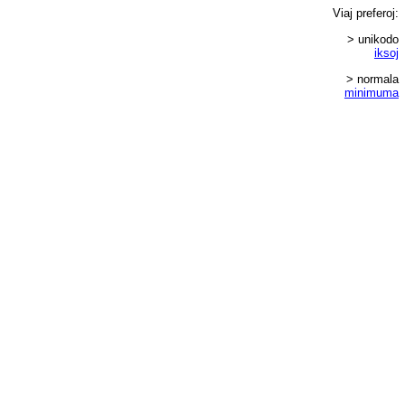
Viaj
preferoj
:
> unikodo
iksoj
> normala
minimuma