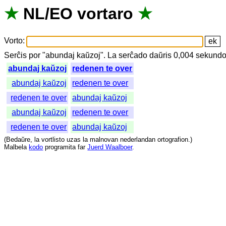
★
NL
/
EO
vortaro
★
Vorto
:
Serĉis
por
"
abundaj kaŭzoj".
La
serĉado
daŭris
0,004
sekundo
abundaj kaŭzoj
redenen te over
abundaj kaŭzoj
redenen te over
redenen te over
abundaj kaŭzoj
abundaj kaŭzoj
redenen te over
redenen te over
abundaj kaŭzoj
(
Bedaŭre
,
la
vortlisto
uzas
la
malnovan
nederlandan
ortografion
.)
Malbela
kodo
programita
far
Juerd Waalboer
.