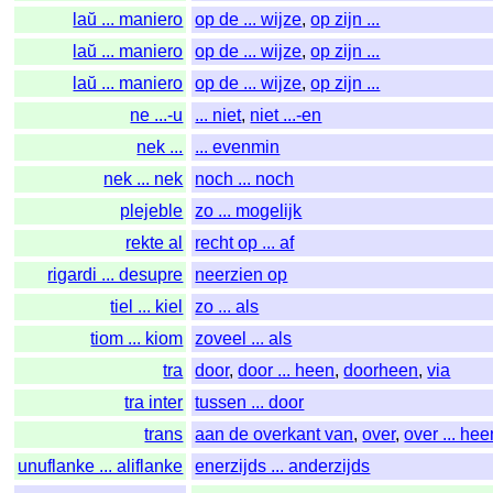
laŭ ... maniero
op de ... wijze
,
op zijn ...
laŭ ... maniero
op de ... wijze
,
op zijn ...
laŭ ... maniero
op de ... wijze
,
op zijn ...
ne ...-u
... niet
,
niet ...-en
nek ...
... evenmin
nek ... nek
noch ... noch
plejeble
zo ... mogelijk
rekte al
recht op ... af
rigardi ... desupre
neerzien op
tiel ... kiel
zo ... als
tiom ... kiom
zoveel ... als
tra
door
,
door ... heen
,
doorheen
,
via
tra inter
tussen ... door
trans
aan de overkant van
,
over
,
over ... hee
unuflanke ... aliflanke
enerzijds ... anderzijds