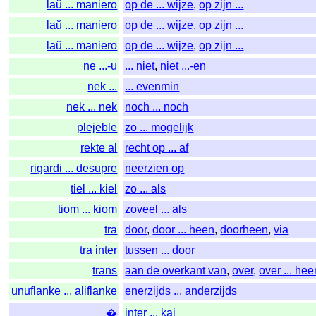
laŭ ... maniero
op de ... wijze
,
op zijn ...
laŭ ... maniero
op de ... wijze
,
op zijn ...
laŭ ... maniero
op de ... wijze
,
op zijn ...
ne ...-u
... niet
,
niet ...-en
nek ...
... evenmin
nek ... nek
noch ... noch
plejeble
zo ... mogelijk
rekte al
recht op ... af
rigardi ... desupre
neerzien op
tiel ... kiel
zo ... als
tiom ... kiom
zoveel ... als
tra
door
,
door ... heen
,
doorheen
,
via
tra inter
tussen ... door
trans
aan de overkant van
,
over
,
over ... hee
unuflanke ... aliflanke
enerzijds ... anderzijds
inter ... kaj
... �