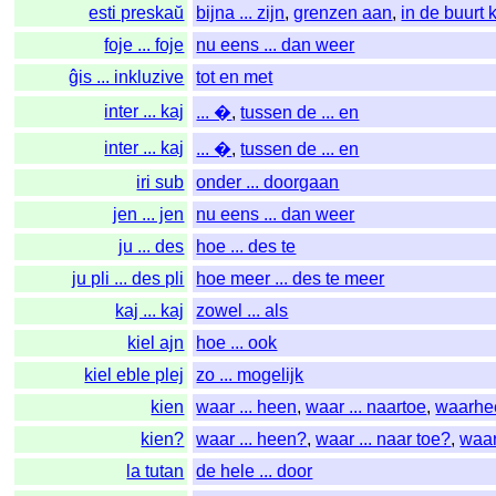
esti preskaŭ
bijna ... zijn
,
grenzen aan
,
in de buurt
foje ... foje
nu eens ... dan weer
ĝis ... inkluzive
tot en met
inter ... kaj
... �
,
tussen de ... en
inter ... kaj
... �
,
tussen de ... en
iri sub
onder ... doorgaan
jen ... jen
nu eens ... dan weer
ju ... des
hoe ... des te
ju pli ... des pli
hoe meer ... des te meer
kaj ... kaj
zowel ... als
kiel ajn
hoe ... ook
kiel eble plej
zo ... mogelijk
kien
waar ... heen
,
waar ... naartoe
,
waarhe
kien?
waar ... heen?
,
waar ... naar toe?
,
waa
la tutan
de hele ... door