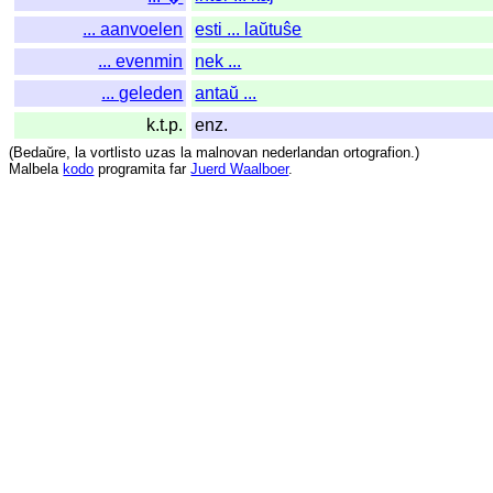
... aanvoelen
esti ... laŭtuŝe
... evenmin
nek ...
... geleden
antaŭ ...
k.t.p.
enz.
(
Bedaŭre
,
la
vortlisto
uzas
la
malnovan
nederlandan
ortografion
.)
Malbela
kodo
programita
far
Juerd Waalboer
.