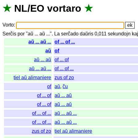
★
NL
/
EO
vortaro
★
Vorto
:
Serĉis
por
"
aŭ ... aŭ ...".
La
serĉado
daŭris
0,011
sekundojn
ka
aŭ ... aŭ ...
of ... of ...
aŭ
of
aŭ ... aŭ
of ... of
aŭ ... aŭ ...
of ... of ...
tiel aŭ alimaniere
zus of zo
of
aŭ
,
ĉu
of ... of
aŭ ... aŭ
of ... of
aŭ ... aŭ
of ... of ...
aŭ ... aŭ ...
of ... of ...
aŭ ... aŭ ...
zus of zo
tiel aŭ alimaniere