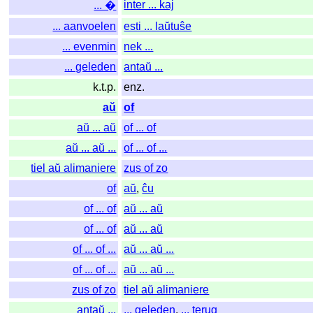
inter ... kaj
... �
... aanvoelen
esti ... laŭtuŝe
... evenmin
nek ...
... geleden
antaŭ ...
k.t.p.
enz.
aŭ
of
aŭ ... aŭ
of ... of
aŭ ... aŭ ...
of ... of ...
tiel aŭ alimaniere
zus of zo
of
aŭ
,
ĉu
of ... of
aŭ ... aŭ
of ... of
aŭ ... aŭ
of ... of ...
aŭ ... aŭ ...
of ... of ...
aŭ ... aŭ ...
zus of zo
tiel aŭ alimaniere
antaŭ ...
... geleden
,
... terug