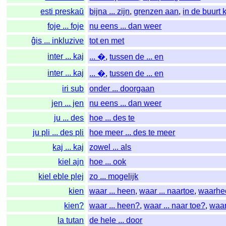
esti preskaŭ
bijna ... zijn
,
grenzen aan
,
in de buurt
foje ... foje
nu eens ... dan weer
ĝis ... inkluzive
tot en met
inter ... kaj
... �
,
tussen de ... en
inter ... kaj
... �
,
tussen de ... en
iri sub
onder ... doorgaan
jen ... jen
nu eens ... dan weer
ju ... des
hoe ... des te
ju pli ... des pli
hoe meer ... des te meer
kaj ... kaj
zowel ... als
kiel ajn
hoe ... ook
kiel eble plej
zo ... mogelijk
kien
waar ... heen
,
waar ... naartoe
,
waarhe
kien?
waar ... heen?
,
waar ... naar toe?
,
waa
la tutan
de hele ... door