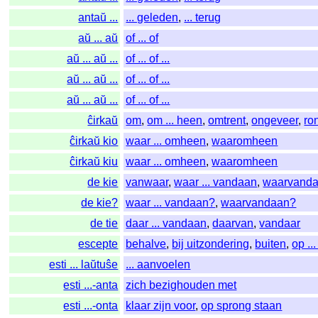
antaŭ ...
... geleden
,
... terug
aŭ ... aŭ
of ... of
aŭ ... aŭ ...
of ... of ...
aŭ ... aŭ ...
of ... of ...
aŭ ... aŭ ...
of ... of ...
ĉirkaŭ
om
,
om ... heen
,
omtrent
,
ongeveer
,
ro
ĉirkaŭ kio
waar ... omheen
,
waaromheen
ĉirkaŭ kiu
waar ... omheen
,
waaromheen
de kie
vanwaar
,
waar ... vandaan
,
waarvand
de kie?
waar ... vandaan?
,
waarvandaan?
de tie
daar ... vandaan
,
daarvan
,
vandaar
escepte
behalve
,
bij uitzondering
,
buiten
,
op ..
esti ... laŭtuŝe
... aanvoelen
esti ...-anta
zich bezighouden met
esti ...-onta
klaar zijn voor
,
op sprong staan