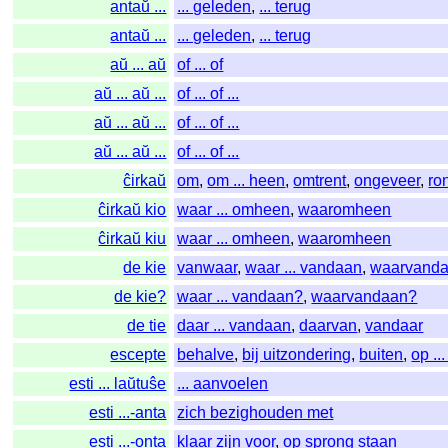
antaŭ ...
... geleden
,
... terug
antaŭ ...
... geleden
,
... terug
aŭ ... aŭ
of ... of
aŭ ... aŭ ...
of ... of ...
aŭ ... aŭ ...
of ... of ...
aŭ ... aŭ ...
of ... of ...
ĉirkaŭ
om
,
om ... heen
,
omtrent
,
ongeveer
,
ro
ĉirkaŭ kio
waar ... omheen
,
waaromheen
ĉirkaŭ kiu
waar ... omheen
,
waaromheen
de kie
vanwaar
,
waar ... vandaan
,
waarvand
de kie?
waar ... vandaan?
,
waarvandaan?
de tie
daar ... vandaan
,
daarvan
,
vandaar
escepte
behalve
,
bij uitzondering
,
buiten
,
op ..
esti ... laŭtuŝe
... aanvoelen
esti ...-anta
zich bezighouden met
esti ...-onta
klaar zijn voor
,
op sprong staan