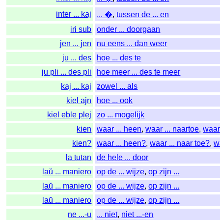
inter ... kaj
... �
,
tussen de ... en
iri sub
onder ... doorgaan
jen ... jen
nu eens ... dan weer
ju ... des
hoe ... des te
ju pli ... des pli
hoe meer ... des te meer
kaj ... kaj
zowel ... als
kiel ajn
hoe ... ook
kiel eble plej
zo ... mogelijk
kien
waar ... heen
,
waar ... naartoe
,
waa
kien?
waar ... heen?
,
waar ... naar toe?
,
w
la tutan
de hele ... door
laŭ ... maniero
op de ... wijze
,
op zijn ...
laŭ ... maniero
op de ... wijze
,
op zijn ...
laŭ ... maniero
op de ... wijze
,
op zijn ...
ne ...-u
... niet
,
niet ...-en