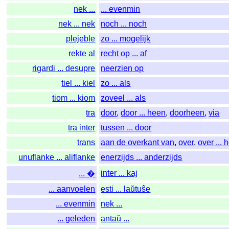
nek ...
... evenmin
nek ... nek
noch ... noch
plejeble
zo ... mogelijk
rekte al
recht op ... af
rigardi ... desupre
neerzien op
tiel ... kiel
zo ... als
tiom ... kiom
zoveel ... als
tra
door
,
door ... heen
,
doorheen
,
via
tra inter
tussen ... door
trans
aan de overkant van
,
over
,
over ... 
unuflanke ... aliflanke
enerzijds ... anderzijds
inter ... kaj
... �
... aanvoelen
esti ... laŭtuŝe
... evenmin
nek ...
... geleden
antaŭ ...