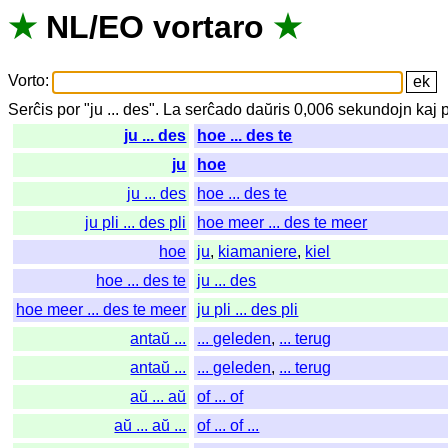
★
NL
/
EO
vortaro
★
Vorto
:
Serĉis
por
"
ju ... des".
La
serĉado
daŭris
0,006
sekundojn
kaj
ju ... des
hoe ... des te
ju
hoe
ju ... des
hoe ... des te
ju pli ... des pli
hoe meer ... des te meer
hoe
ju
,
kiamaniere
,
kiel
hoe ... des te
ju ... des
hoe meer ... des te meer
ju pli ... des pli
antaŭ ...
... geleden
,
... terug
antaŭ ...
... geleden
,
... terug
aŭ ... aŭ
of ... of
aŭ ... aŭ ...
of ... of ...