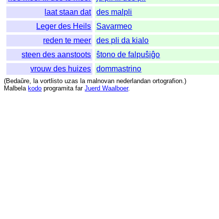
laat staan dat
des malpli
Leger des Heils
Savarmeo
reden te meer
des pli da kialo
steen des aanstoots
ŝtono de falpuŝiĝo
vrouw des huizes
dommastrino
(
Bedaŭre
,
la
vortlisto
uzas
la
malnovan
nederlandan
ortografion
.)
Malbela
kodo
programita
far
Juerd Waalboer
.