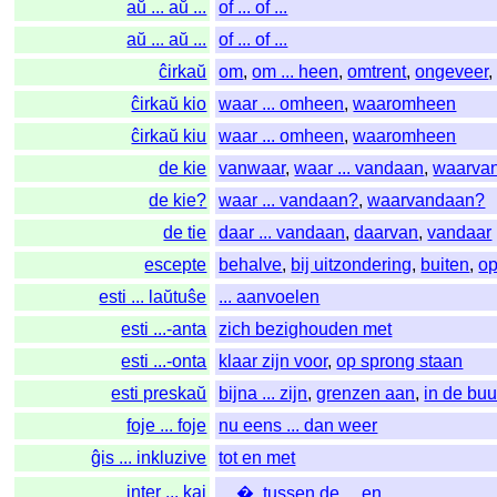
aŭ ... aŭ ...
of ... of ...
aŭ ... aŭ ...
of ... of ...
ĉirkaŭ
om
,
om ... heen
,
omtrent
,
ongeveer
ĉirkaŭ kio
waar ... omheen
,
waaromheen
ĉirkaŭ kiu
waar ... omheen
,
waaromheen
de kie
vanwaar
,
waar ... vandaan
,
waarva
de kie?
waar ... vandaan?
,
waarvandaan?
de tie
daar ... vandaan
,
daarvan
,
vandaar
escepte
behalve
,
bij uitzondering
,
buiten
,
op
esti ... laŭtuŝe
... aanvoelen
esti ...-anta
zich bezighouden met
esti ...-onta
klaar zijn voor
,
op sprong staan
esti preskaŭ
bijna ... zijn
,
grenzen aan
,
in de bu
foje ... foje
nu eens ... dan weer
ĝis ... inkluzive
tot en met
inter ... kaj
... �
,
tussen de ... en