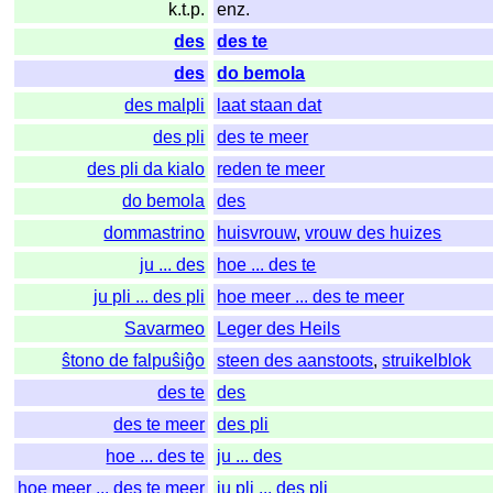
k.t.p.
enz.
des
des te
des
do bemola
des malpli
laat staan dat
des pli
des te meer
des pli da kialo
reden te meer
do bemola
des
dommastrino
huisvrouw
,
vrouw des huizes
ju ... des
hoe ... des te
ju pli ... des pli
hoe meer ... des te meer
Savarmeo
Leger des Heils
ŝtono de falpuŝiĝo
steen des aanstoots
,
struikelblok
des te
des
des te meer
des pli
hoe ... des te
ju ... des
hoe meer ... des te meer
ju pli ... des pli