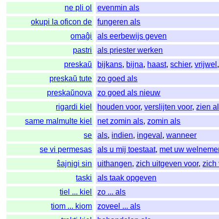
ne pli ol
evenmin als
okupi la oficon de
fungeren als
omaĝi
als eerbewijs geven
pastri
als priester werken
preskaŭ
bijkans
,
bijna
,
haast
,
schier
,
vrijwel
preskaŭ tute
zo goed als
preskaŭnova
zo goed als nieuw
rigardi kiel
houden voor
,
verslijten voor
,
zien a
same malmulte kiel
net zomin als
,
zomin als
se
als
,
indien
,
ingeval
,
wanneer
se vi permesas
als u mij toestaat
,
met uw welneme
ŝajnigi sin
uithangen
,
zich uitgeven voor
,
zich
taski
als taak opgeven
tiel ... kiel
zo ... als
tiom ... kiom
zoveel ... als