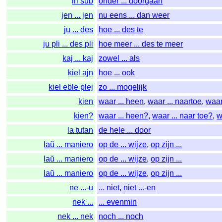
iri sub
onder ... doorgaan
jen ... jen
nu eens ... dan weer
ju ... des
hoe ... des te
ju pli ... des pli
hoe meer ... des te meer
kaj ... kaj
zowel ... als
kiel ajn
hoe ... ook
kiel eble plej
zo ... mogelijk
kien
waar ... heen
,
waar ... naartoe
,
waa
kien?
waar ... heen?
,
waar ... naar toe?
,
w
la tutan
de hele ... door
laŭ ... maniero
op de ... wijze
,
op zijn ...
laŭ ... maniero
op de ... wijze
,
op zijn ...
laŭ ... maniero
op de ... wijze
,
op zijn ...
ne ...-u
... niet
,
niet ...-en
nek ...
... evenmin
nek ... nek
noch ... noch