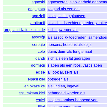
agnoski
agnosceren
,
als waarheid aannem
angilglata
zo glad als een aal
apozicii
als bijstelling plaatsen
arbitracii
als scheidsrechter optreden
,
arbitr
arogi al si la funkcion de
zich opwerpen als
asociiĝi
als associ� toedreden
,
samendoe
cerbaĵo
hersens
,
hersens als spijs
colo
duim
,
duim als lengtemaat
dandi
zich als een fat gedragen
dormegi
slapen als een roos
,
vast slapen
eĉ se
al
,
ook al
,
zelfs als
elpaŝi kiel
optreden als
en okaze ke
als
,
indien
,
ingeval
esti traktata kiel
behandeld worden als
estiel
als
,
het karakter hebbend van
filigi
als zoon aannemen