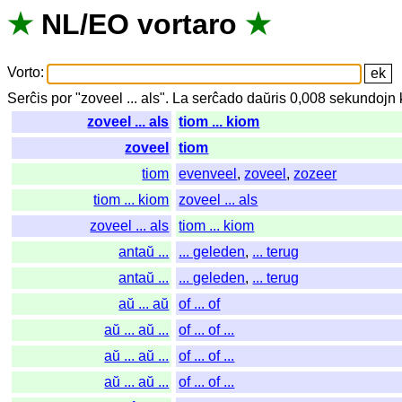
★
NL
/
EO
vortaro
★
Vorto
:
Serĉis
por
"
zoveel ... als".
La
serĉado
daŭris
0,008
sekundojn
zoveel ... als
tiom ... kiom
zoveel
tiom
tiom
evenveel
,
zoveel
,
zozeer
tiom ... kiom
zoveel ... als
zoveel ... als
tiom ... kiom
antaŭ ...
... geleden
,
... terug
antaŭ ...
... geleden
,
... terug
aŭ ... aŭ
of ... of
aŭ ... aŭ ...
of ... of ...
aŭ ... aŭ ...
of ... of ...
aŭ ... aŭ ...
of ... of ...