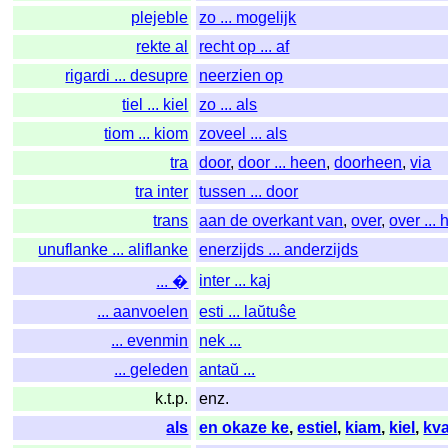
plejeble
zo ... mogelijk
rekte al
recht op ... af
rigardi ... desupre
neerzien op
tiel ... kiel
zo ... als
tiom ... kiom
zoveel ... als
tra
door
,
door ... heen
,
doorheen
,
via
tra inter
tussen ... door
trans
aan de overkant van
,
over
,
over ...
unuflanke ... aliflanke
enerzijds ... anderzijds
inter ... kaj
... �
... aanvoelen
esti ... laŭtuŝe
... evenmin
nek ...
... geleden
antaŭ ...
k.t.p.
enz.
als
en okaze ke
,
estiel
,
kiam
,
kiel
,
kv