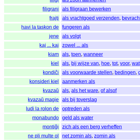
filigrani
als filigraan bewerken
frajti
als vrachtgoed verzenden
,
bevrach
havi la taskon de
fungeren als
jene
als volgt
kaj ... kaj
zowel ... als
kiam
als
,
toen
,
wanneer
kiel
als
,
bij wijze van
,
hoe
,
tot
,
voor
,
wat
kondiĉi
als voorwaarde stellen
,
bedingen
,
konsideri kiel
aanmerken als
kvazaŭ
als
,
als het ware
,
of alsof
kvazaŭ magie
als bij toverslag
ludi la rolon de
optreden als
monabundo
geld als water
montiĝi
zich als een berg verheffen
ne pli multe ol
net zomin als
,
zomin als