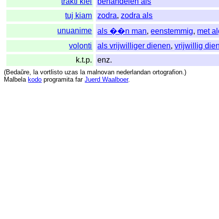
trakti kiel
behandelen als
tuj kiam
zodra
,
zodra als
unuanime
als ��n man
,
eenstemmig
,
met a
volonti
als vrijwilliger dienen
,
vrijwillig di
k.t.p.
enz.
(
Bedaŭre
,
la
vortlisto
uzas
la
malnovan
nederlandan
ortografion
.)
Malbela
kodo
programita
far
Juerd Waalboer
.