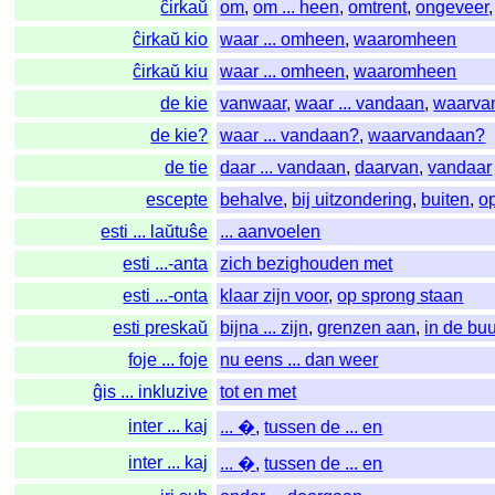
ĉirkaŭ
om
,
om ... heen
,
omtrent
,
ongeveer
ĉirkaŭ kio
waar ... omheen
,
waaromheen
ĉirkaŭ kiu
waar ... omheen
,
waaromheen
de kie
vanwaar
,
waar ... vandaan
,
waarva
de kie?
waar ... vandaan?
,
waarvandaan?
de tie
daar ... vandaan
,
daarvan
,
vandaar
escepte
behalve
,
bij uitzondering
,
buiten
,
op
esti ... laŭtuŝe
... aanvoelen
esti ...-anta
zich bezighouden met
esti ...-onta
klaar zijn voor
,
op sprong staan
esti preskaŭ
bijna ... zijn
,
grenzen aan
,
in de bu
foje ... foje
nu eens ... dan weer
ĝis ... inkluzive
tot en met
inter ... kaj
... �
,
tussen de ... en
inter ... kaj
... �
,
tussen de ... en