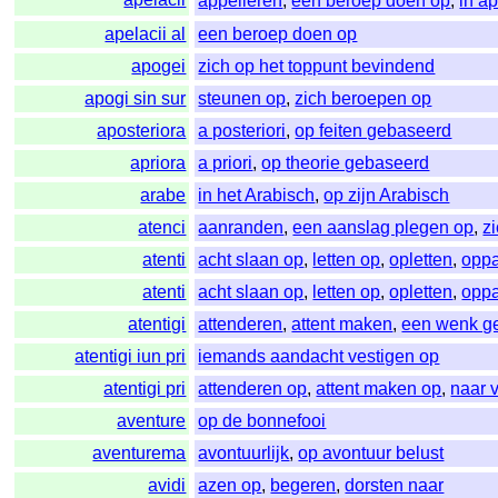
appelleren
,
een beroep doen op
,
in a
apelacii al
een beroep doen op
apogei
zich op het toppunt bevindend
apogi sin sur
steunen op
,
zich beroepen op
aposteriora
a posteriori
,
op feiten gebaseerd
apriora
a priori
,
op theorie gebaseerd
arabe
in het Arabisch
,
op zijn Arabisch
atenci
aanranden
,
een aanslag plegen op
,
z
atenti
acht slaan op
,
letten op
,
opletten
,
opp
atenti
acht slaan op
,
letten op
,
opletten
,
opp
atentigi
attenderen
,
attent maken
,
een wenk g
atentigi iun pri
iemands aandacht vestigen op
atentigi pri
attenderen op
,
attent maken op
,
naar 
aventure
op de bonnefooi
aventurema
avontuurlijk
,
op avontuur belust
avidi
azen op
,
begeren
,
dorsten naar