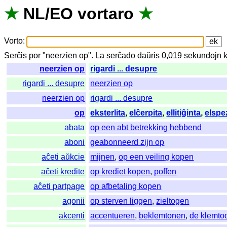
★
NL
/
EO
vortaro
★
Vorto
:
Serĉis
por
"
neerzien op".
La
serĉado
daŭris
0,019
sekundojn
neerzien op
rigardi ... desupre
rigardi ... desupre
neerzien op
neerzien op
rigardi ... desupre
op
eksterlita
,
elĉerpita
,
ellitiĝinta
,
elspe
abata
op een abt betrekking hebbend
aboni
geabonneerd zijn op
aĉeti aŭkcie
mijnen
,
op een veiling kopen
aĉeti kredite
op krediet kopen
,
poffen
aĉeti partpage
op afbetaling kopen
agonii
op sterven liggen
,
zieltogen
akcenti
accentueren
,
beklemtonen
,
de klemto