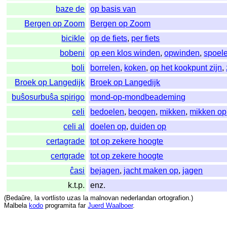
baze de
op basis van
Bergen op Zoom
Bergen op Zoom
bicikle
op de fiets
,
per fiets
bobeni
op een klos winden
,
opwinden
,
spoel
boli
borrelen
,
koken
,
op het kookpunt zijn
,
Broek op Langedijk
Broek op Langedijk
buŝosurbuŝa spirigo
mond-op-mondbeademing
celi
bedoelen
,
beogen
,
mikken
,
mikken op
celi al
doelen op
,
duiden op
certagrade
tot op zekere hoogte
certgrade
tot op zekere hoogte
ĉasi
bejagen
,
jacht maken op
,
jagen
k.t.p.
enz.
(
Bedaŭre
,
la
vortlisto
uzas
la
malnovan
nederlandan
ortografion
.)
Malbela
kodo
programita
far
Juerd Waalboer
.