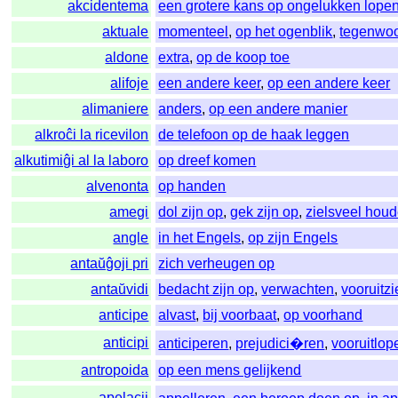
akcidentema
een grotere kans op ongelukken lope
aktuale
momenteel
,
op het ogenblik
,
tegenwoo
aldone
extra
,
op de koop toe
alifoje
een andere keer
,
op een andere keer
alimaniere
anders
,
op een andere manier
alkroĉi la ricevilon
de telefoon op de haak leggen
alkutimiĝi al la laboro
op dreef komen
alvenonta
op handen
amegi
dol zijn op
,
gek zijn op
,
zielsveel hou
angle
in het Engels
,
op zijn Engels
antaŭĝoji pri
zich verheugen op
antaŭvidi
bedacht zijn op
,
verwachten
,
vooruitz
anticipe
alvast
,
bij voorbaat
,
op voorhand
anticipi
anticiperen
,
prejudici�ren
,
vooruitlop
antropoida
op een mens gelijkend
apelacii