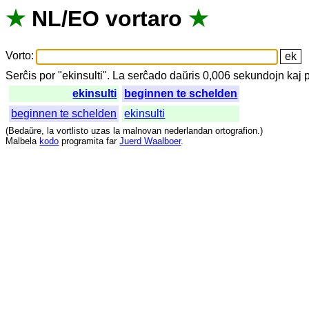
★
NL
/
EO
vortaro
★
Vorto
:
Serĉis
por
"
ekinsulti".
La
serĉado
daŭris
0,006
sekundojn
kaj
ekinsulti
beginnen te schelden
beginnen te schelden
ekinsulti
(
Bedaŭre
,
la
vortlisto
uzas
la
malnovan
nederlandan
ortografion
.)
Malbela
kodo
programita
far
Juerd Waalboer
.