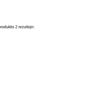
produktis
2
rezultojn
: