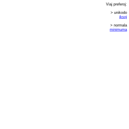
Viaj
preferoj
:
> unikodo
iksoj
> normala
minimuma