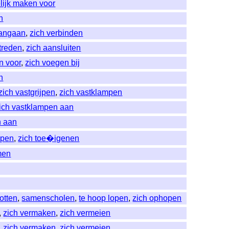
elijk maken voor
n
aangaan
,
zich verbinden
treden
,
zich aansluiten
n voor
,
zich voegen bij
n
zich vastgrijpen
,
zich vastklampen
ich vastklampen aan
n aan
epen
,
zich toe�igenen
men
otten
,
samenscholen
,
te hoop lopen
,
zich ophopen
,
zich vermaken
,
zich vermeien
,
zich vermaken
,
zich vermeien