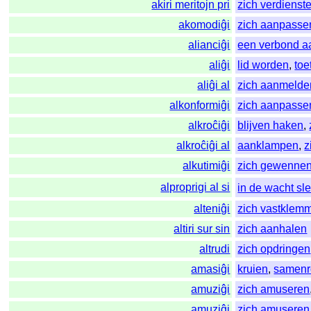
akiri meritojn pri
zich verdienst
akomodiĝi
zich aanpasse
alianciĝi
een verbond 
aliĝi
lid worden
,
toe
aliĝi al
zich aanmelde
alkonformiĝi
zich aanpasse
alkroĉiĝi
blijven haken
,
alkroĉiĝi al
aanklampen
,
z
alkutimiĝi
zich gewenne
alproprigi al si
in de wacht sl
alteniĝi
zich vastklem
altiri sur sin
zich aanhalen
altrudi
zich opdringen
amasiĝi
kruien
,
samenr
amuziĝi
zich amuseren
amuziĝi
zich amuseren