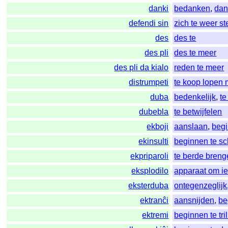
danki
bedanken
,
dan
defendi sin
zich te weer st
des
des te
des pli
des te meer
des pli da kialo
reden te meer
distrumpeti
te koop lopen 
duba
bedenkelijk
,
te
dubebla
te betwijfelen
ekboji
aanslaan
,
begi
ekinsulti
beginnen te s
ekpriparoli
te berde bren
eksplodilo
apparaat om ie
eksterduba
ontegenzeglijk
ektranĉi
aansnijden
,
be
ektremi
beginnen te tri