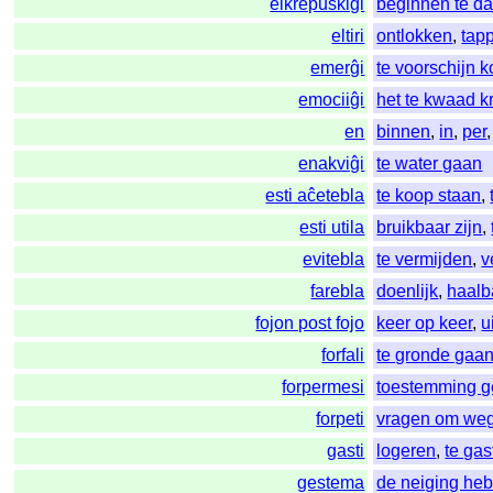
elkrepuskiĝi
beginnen te d
eltiri
ontlokken
,
tap
emerĝi
te voorschijn 
emociiĝi
het te kwaad k
en
binnen
,
in
,
per
enakviĝi
te water gaan
esti aĉetebla
te koop staan
,
esti utila
bruikbaar zijn
,
evitebla
te vermijden
,
v
farebla
doenlijk
,
haalb
fojon post fojo
keer op keer
,
u
forfali
te gronde gaa
forpermesi
toestemming g
forpeti
vragen om weg
gasti
logeren
,
te gas
gestema
de neiging heb