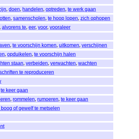
zijn
,
doen
,
handelen
,
optreden
,
te werk gaan
otten
,
samenscholen
,
te hoop lopen
,
zich ophopen
,
alvorens te
,
eer
,
voor
,
vooraleer
aven
,
te voorschijn komen
,
uitkomen
,
verschijnen
nen
,
opduikelen
,
te voorschijn halen
chten staan
,
verbeiden
,
verwachten
,
wachten
chriften te reproduceren
w
,
te keer gaan
eren
,
rommelen
,
rumoeren
,
te keer gaan
 boog of gewelf te metselen
ent