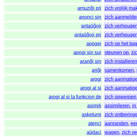
amuziĝi pri
zich vrolijk m
anonci sin
zich aanmelde
antaŭĝoji
zich verheuge
antaŭĝoji pri
zich verheuge
apogei
zich op het to
apogi sin sur
steunen op
,
zi
aranĝi sin
zich installere
ariĝi
samenkomen
,
arogi
zich aanmatig
arogi al si
zich aanmatig
arogi al si la funkcion de
zich opwerpen
asimili
assimileren
,
i
asketumi
zich ontbering
atenci
aanranden
,
ee
aŭdaci
wagen
,
zich v