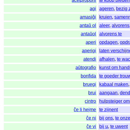
aĉetproponi
te koop bieden
agi
ageren
,
bezig 
amasiĝi
kruien
,
samenr
antaŭ ol
aleer
,
alvorens
antaŭol
alvorens te
aperi
opdagen
,
opdr
aperigi
laten verschij
atendi
afhalen
,
te wa
aŭtografio
kunst om hands
bonfida
te goeder trou
bruegi
kabaal maken
brui
aangaan
,
dend
cintro
hulpsteiger om
ĉe li hejme
te zijnent
ĉe ni
bij ons
,
te onz
ĉe vi
bij u
,
te uwent