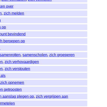
aken over
n
,
zich melden
n
n op
ppunt bevindend
ch beroepen op
n
samenrotten
,
samenscholen
,
zich groeperen
en
,
zich verhovaardigen
en
,
zich verstouten
 als
n zich opnemen
en getroosten
n aanslag plegen op
,
zich vergrijpen aan
ermetelen