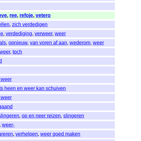
ove
,
ree
,
refoje
,
vetero
ellen
,
zich verdedigen
ie
,
verdediging
,
verweer
,
weer
als
,
opnieuw
,
van voren af aan
,
wederom
,
weer
 weer
,
toch
d
n weer
ets heen en weer kan schuiven
n weer
gaand
slingeren
,
op en neer reizen
,
slingeren
,
weer-
areren
,
verhelpen
,
weer goed maken