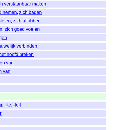
ch verstaanbaar maken
d nemen
,
zich baden
telen
,
zich aftobben
en
,
zich goed voelen
igen
huwelijk verbinden
 het hoofd breken
sen van
n van
ap
,
-te
,
-teit
r