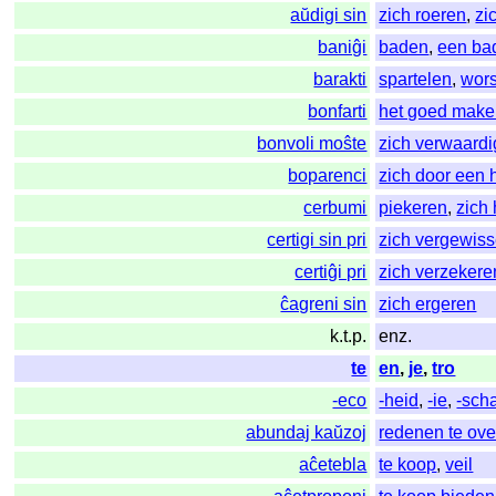
aŭdigi sin
zich roeren
,
zi
baniĝi
baden
,
een ba
barakti
spartelen
,
wors
bonfarti
het goed mak
bonvoli moŝte
zich verwaard
boparenci
zich door een 
cerbumi
piekeren
,
zich
certigi sin pri
zich vergewis
certiĝi pri
zich verzekere
ĉagreni sin
zich ergeren
k.t.p.
enz.
te
en
,
je
,
tro
-eco
-heid
,
-ie
,
-sch
abundaj kaŭzoj
redenen te ove
aĉetebla
te koop
,
veil