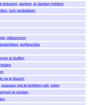
k betuigen
,
danken
,
te danken hebben
ellen
,
zich verdedigen
met
,
uitbazuinen
 betwijfelen
,
twijfelachtig
nnen te blaffen
chelden
gen
ts op te blazen
,
waaraan niet te twijfelen valt
,
zeker
ginnen te snijden
llen