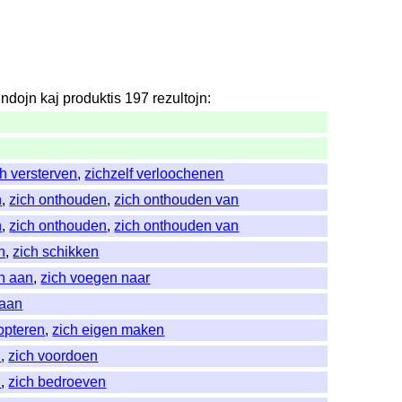
undojn
kaj
produktis
197
rezultojn
:
ch versterven
,
zichzelf verloochenen
n
,
zich onthouden
,
zich onthouden van
n
,
zich onthouden
,
zich onthouden van
n
,
zich schikken
n aan
,
zich voegen naar
 aan
opteren
,
zich eigen maken
n
,
zich voordoen
n
,
zich bedroeven