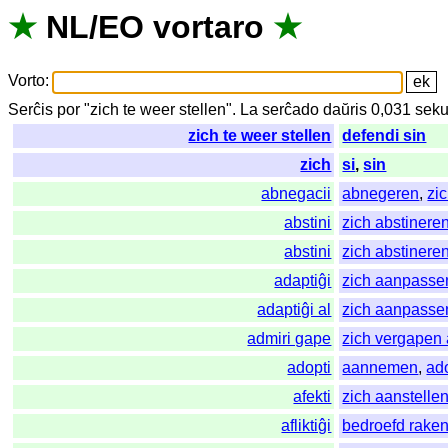
★
NL
/
EO
vortaro
★
Vorto
:
Serĉis
por
"
zich te weer stellen".
La
serĉado
daŭris
0,031
sek
zich te weer stellen
defendi sin
zich
si
,
sin
abnegacii
abnegeren
,
zi
abstini
zich abstinere
abstini
zich abstinere
adaptiĝi
zich aanpasse
adaptiĝi al
zich aanpasse
admiri gape
zich vergapen
adopti
aannemen
,
ad
afekti
zich aanstelle
afliktiĝi
bedroefd rake