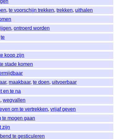
agen
pen
,
te voorschijn trekken
,
trekken
,
uithalen
komen
rijgen
,
ontroerd worden
,
te
te koop zijn
te stade komen
ermijdbaar
aar
,
maakbaar
,
te doen
,
uitvoerbaar
it en te na
n
,
wegvallen
even om te vertrekken
,
vrijaf geven
 te mogen gaan
t zijn
bend te gesticuleren