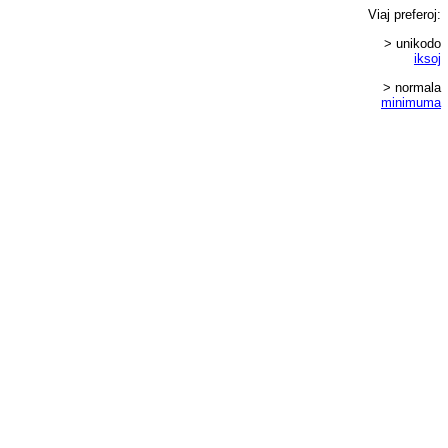
Viaj
preferoj
:
> unikodo
iksoj
> normala
minimuma