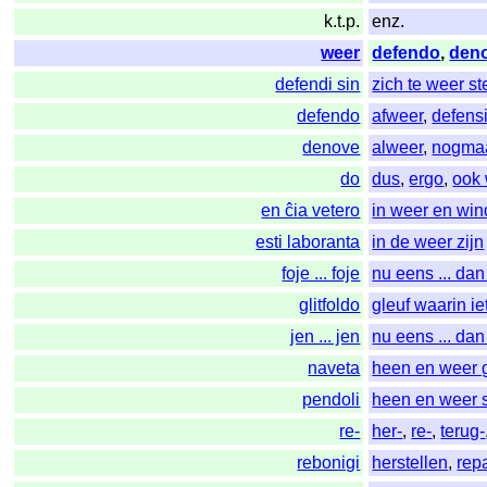
k.t.p.
enz.
weer
defendo
,
den
defendi sin
zich te weer st
defendo
afweer
,
defens
denove
alweer
,
nogma
do
dus
,
ergo
,
ook
en ĉia vetero
in weer en win
esti laboranta
in de weer zijn
foje ... foje
nu eens ... da
glitfoldo
gleuf waarin i
jen ... jen
nu eens ... da
naveta
heen en weer 
pendoli
heen en weer 
re-
her-
,
re-
,
terug-
rebonigi
herstellen
,
rep