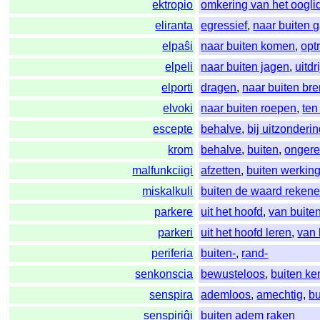
ektropio
omkering van het oogli
eliranta
egressief
,
naar buiten 
elpaŝi
naar buiten komen
,
opt
elpeli
naar buiten jagen
,
uitdr
elporti
dragen
,
naar buiten br
elvoki
naar buiten roepen
,
ten
escepte
behalve
,
bij uitzonderi
krom
behalve
,
buiten
,
onger
malfunkciigi
afzetten
,
buiten werking
miskalkuli
buiten de waard reken
parkere
uit het hoofd
,
van buite
parkeri
uit het hoofd leren
,
van 
periferia
buiten-
,
rand-
senkonscia
bewusteloos
,
buiten ke
senspira
ademloos
,
amechtig
,
b
senspiriĝi
buiten adem raken