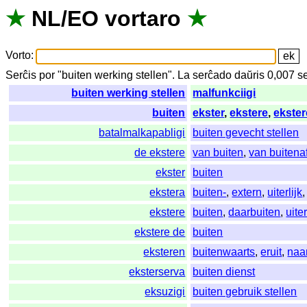
★
NL
/
EO
vortaro
★
Vorto
:
Serĉis
por
"
buiten werking stellen".
La
serĉado
daŭris
0,007
s
buiten werking stellen
malfunkciigi
buiten
ekster
,
ekstere
,
ekster
batalmalkapabligi
buiten gevecht stellen
de ekstere
van buiten
,
van buitena
ekster
buiten
ekstera
buiten-
,
extern
,
uiterlijk
ekstere
buiten
,
daarbuiten
,
uiter
ekstere de
buiten
eksteren
buitenwaarts
,
eruit
,
naa
eksterserva
buiten dienst
eksuzigi
buiten gebruik stellen