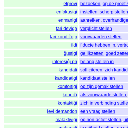
elprovi
bezoeken
,
op de proef 
enfokusigi
instellen
,
scherp stelle
enmanigi
aanreiken
,
overhandig
fari deviga
verplicht stellen
fari kondiĉojn
voorwaarden stellen
fidi
fiducie hebben in
,
vert
ĝustigi
gelijkzetten
,
goed zette
interesiĝi pri
belang stellen in
kandidati
solliciteren
,
zich kandid
kandidatigi
kandidaat stellen
komfortigi
op zijn gemak stellen
kondiĉi
als voorwaarde stellen
kontaktiĝi
zich in verbinding stell
levi demandon
een vraag stellen
malaktivigi
op non-actief stellen
,
ui
malaresti
in vrijheid stellen
,
op vr