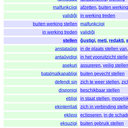
malfunkciigi
afzetten
,
buiten werking
validiĝi
in werking treden
buiten werking stellen
malfunkciigi
in werking treden
validiĝi
stellen
ĝustigi
,
meti
,
redakti
,
anstataŭigi
in de plaats stellen van
antaŭvidigi
in het vooruitzicht stell
asekuri
assureren
,
veilig stelle
batalmalkapabligi
buiten gevecht stellen
defendi sin
zich te weer stellen
,
zi
disponigi
beschikbaar stellen
ebligi
in staat stellen
,
mogelij
ekinterrilati
zich in verbinding stell
eklipsi
eclipseren
,
in de schad
eksuzigi
buiten gebruik stellen