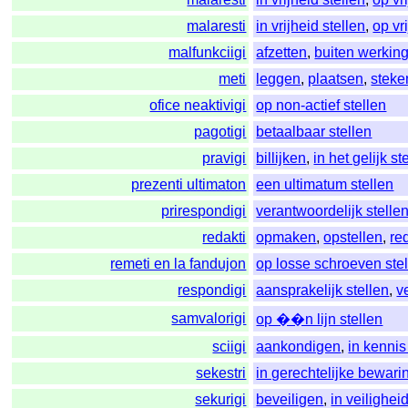
malaresti
in vrijheid stellen
,
op vr
malfunkciigi
afzetten
,
buiten werking
meti
leggen
,
plaatsen
,
steke
ofice neaktivigi
op non-actief stellen
pagotigi
betaalbaar stellen
pravigi
billijken
,
in het gelijk st
prezenti ultimaton
een ultimatum stellen
prirespondigi
verantwoordelijk stelle
redakti
opmaken
,
opstellen
,
re
remeti en la fandujon
op losse schroeven ste
respondigi
aansprakelijk stellen
,
v
samvalorigi
op ��n lijn stellen
sciigi
aankondigen
,
in kennis
sekestri
in gerechtelijke bewarin
sekurigi
beveiligen
,
in veilighe