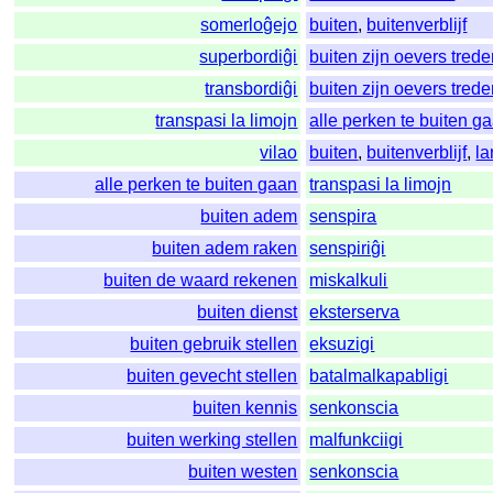
somerloĝejo
buiten
,
buitenverblijf
superbordiĝi
buiten zijn oevers tred
transbordiĝi
buiten zijn oevers tred
transpasi la limojn
alle perken te buiten g
vilao
buiten
,
buitenverblijf
,
la
alle perken te buiten gaan
transpasi la limojn
buiten adem
senspira
buiten adem raken
senspiriĝi
buiten de waard rekenen
miskalkuli
buiten dienst
eksterserva
buiten gebruik stellen
eksuzigi
buiten gevecht stellen
batalmalkapabligi
buiten kennis
senkonscia
buiten werking stellen
malfunkciigi
buiten westen
senkonscia