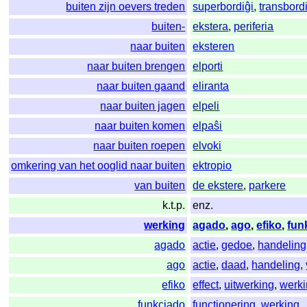
buiten zijn oevers treden
superbordiĝi
,
transbord
buiten-
ekstera
,
periferia
naar buiten
eksteren
naar buiten brengen
elporti
naar buiten gaand
eliranta
naar buiten jagen
elpeli
naar buiten komen
elpaŝi
naar buiten roepen
elvoki
omkering van het ooglid naar buiten
ektropio
van buiten
de ekstere
,
parkere
k.t.p.
enz.
werking
agado
,
ago
,
efiko
,
fun
agado
actie
,
gedoe
,
handeling
ago
actie
,
daad
,
handeling
,
efiko
effect
,
uitwerking
,
werk
funkciado
functionering
,
werking