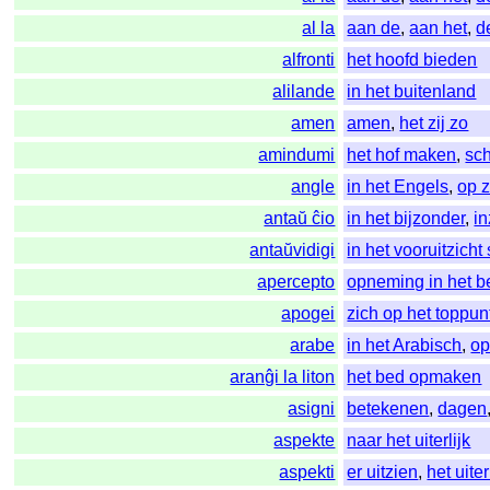
al la
aan de
,
aan het
,
d
alfronti
het hoofd bieden
alilande
in het buitenland
amen
amen
,
het zij zo
amindumi
het hof maken
,
sch
angle
in het Engels
,
op z
antaŭ ĉio
in het bijzonder
,
i
antaŭvidigi
in het vooruitzicht 
apercepto
opneming in het b
apogei
zich op het toppu
arabe
in het Arabisch
,
op
aranĝi la liton
het bed opmaken
asigni
betekenen
,
dagen
aspekte
naar het uiterlijk
aspekti
er uitzien
,
het uite