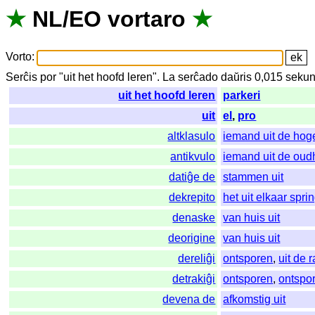
★
NL
/
EO
vortaro
★
Vorto
:
Serĉis
por
"
uit het hoofd leren".
La
serĉado
daŭris
0,015
sekun
uit het hoofd leren
parkeri
uit
el
,
pro
altklasulo
iemand uit de hog
antikvulo
iemand uit de oud
datiĝe de
stammen uit
dekrepito
het uit elkaar spri
denaske
van huis uit
deorigine
van huis uit
dereliĝi
ontsporen
,
uit de 
detrakiĝi
ontsporen
,
ontspo
devena de
afkomstig uit