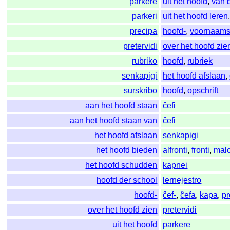
parkere
uit het hoofd
,
van 
parkeri
uit het hoofd leren
precipa
hoofd-
,
voornaams
pretervidi
over het hoofd zie
rubriko
hoofd
,
rubriek
senkapigi
het hoofd afslaan
,
surskribo
hoofd
,
opschrift
aan het hoofd staan
ĉefi
aan het hoofd staan van
ĉefi
het hoofd afslaan
senkapigi
het hoofd bieden
alfronti
,
fronti
,
mal
het hoofd schudden
kapnei
hoofd der school
lernejestro
hoofd-
ĉef-
,
ĉefa
,
kapa
,
pr
over het hoofd zien
pretervidi
uit het hoofd
parkere