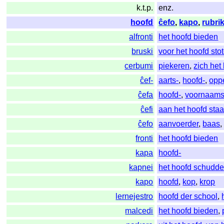
k.t.p.
enz.
hoofd
ĉefo
,
kapo
,
rubri
alfronti
het hoofd bieden
bruski
voor het hoofd sto
cerbumi
piekeren
,
zich het
ĉef-
aarts-
,
hoofd-
,
opp
ĉefa
hoofd-
,
voornaams
ĉefi
aan het hoofd sta
ĉefo
aanvoerder
,
baas
fronti
het hoofd bieden
kapa
hoofd-
kapnei
het hoofd schudd
kapo
hoofd
,
kop
,
krop
lernejestro
hoofd der school
,
malcedi
het hoofd bieden
,