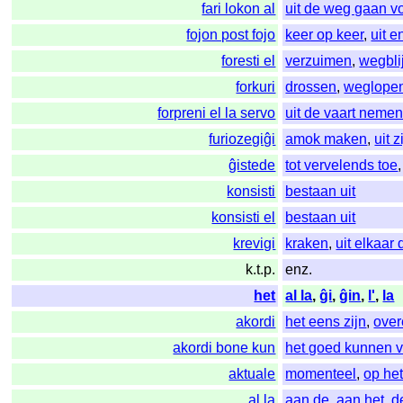
fari lokon al
uit de weg gaan v
fojon post fojo
keer op keer
,
uit e
foresti el
verzuimen
,
wegbli
forkuri
drossen
,
weglope
forpreni el la servo
uit de vaart neme
furiozegiĝi
amok maken
,
uit 
ĝistede
tot vervelends toe
konsisti
bestaan uit
konsisti el
bestaan uit
krevigi
kraken
,
uit elkaar
k.t.p.
enz.
het
al la
,
ĝi
,
ĝin
,
l'
,
la
akordi
het eens zijn
,
ove
akordi bone kun
het goed kunnen 
aktuale
momenteel
,
op he
al la
aan de
,
aan het
,
d