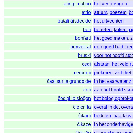
atingi multon
het ver brengen
atrio
atrium
,
boezem
,
b
batali ĝisdecide
het uitvechten
boli
borrelen
,
koken
,
o
bonfarti
het goed maken
,
z
bonvoli al
een goed hart toe
bruski
voor het hoofd sto
cedi
afstaan
,
het veld 
cerbumi
piekeren
,
zich het
ĉasi sur la grundo de
in het vaarwater zi
ĉefi
aan het hoofd sta
ĉesigi la sieĝon
het beleg opbreke
ĉie en la
overal in de
,
overa
ĉikani
bedillen
,
haarklov
ĉikaze
in het onderhavig
ĉirkaŭe
daaromheen
,
ero