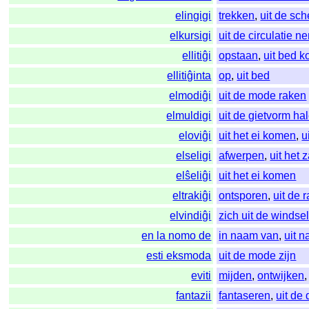
elingigi
trekken
,
uit de sc
elkursigi
uit de circulatie 
ellitiĝi
opstaan
,
uit bed 
ellitiĝinta
op
,
uit bed
elmodiĝi
uit de mode raken
elmuldigi
uit de gietvorm ha
eloviĝi
uit het ei komen
,
u
elseligi
afwerpen
,
uit het 
elŝeliĝi
uit het ei komen
eltrakiĝi
ontsporen
,
uit de 
elvindiĝi
zich uit de winds
en la nomo de
in naam van
,
uit 
esti eksmoda
uit de mode zijn
eviti
mijden
,
ontwijken
fantazii
fantaseren
,
uit de