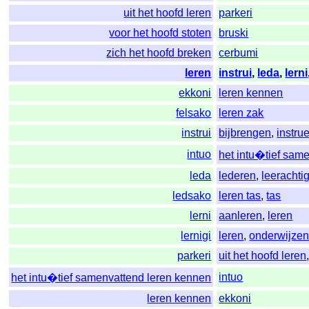
uit het hoofd leren
parkeri
voor het hoofd stoten
bruski
zich het hoofd breken
cerbumi
leren
instrui
,
leda
,
lerni
ekkoni
leren kennen
felsako
leren zak
instrui
bijbrengen
,
instru
intuo
het intu�tief sam
leda
lederen
,
leerachti
ledsako
leren tas
,
tas
lerni
aanleren
,
leren
lernigi
leren
,
onderwijze
parkeri
uit het hoofd leren
intuo
het intu�tief samenvattend leren kennen
leren kennen
ekkoni