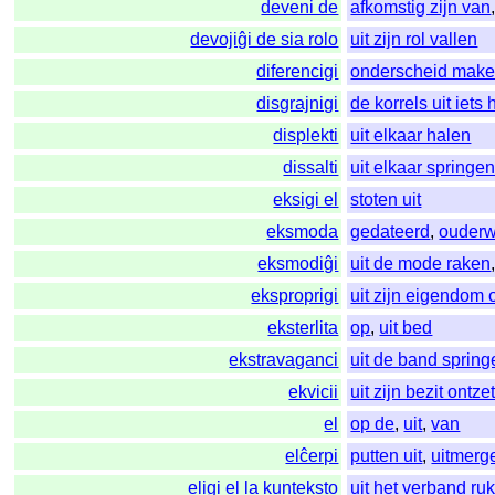
deveni de
afkomstig zijn van
devojiĝi de sia rolo
uit zijn rol vallen
diferencigi
onderscheid mak
disgrajnigi
de korrels uit iets
displekti
uit elkaar halen
dissalti
uit elkaar springe
eksigi el
stoten uit
eksmoda
gedateerd
,
ouderw
eksmodiĝi
uit de mode raken
eksproprigi
uit zijn eigendom 
eksterlita
op
,
uit bed
ekstravaganci
uit de band spring
ekvicii
uit zijn bezit ontze
el
op de
,
uit
,
van
elĉerpi
putten uit
,
uitmerg
eligi el la kunteksto
uit het verband ru