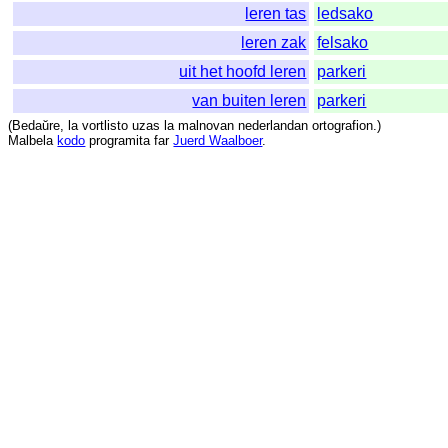
leren tas
ledsako
leren zak
felsako
uit het hoofd leren
parkeri
van buiten leren
parkeri
(
Bedaŭre
,
la
vortlisto
uzas
la
malnovan
nederlandan
ortografion
.)
Malbela
kodo
programita
far
Juerd Waalboer
.