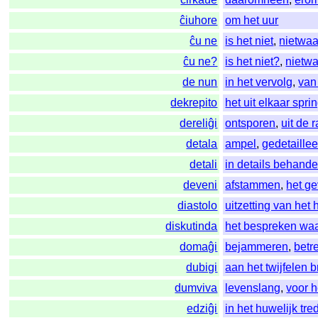
ĉiuhore
om het uur
ĉu ne
is het niet
,
nietwaa
ĉu ne?
is het niet?
,
nietw
de nun
in het vervolg
,
van
dekrepito
het uit elkaar spri
dereliĝi
ontsporen
,
uit de 
detala
ampel
,
gedetaille
detali
in details behand
deveni
afstammen
,
het ge
diastolo
uitzetting van het 
diskutinda
het bespreken wa
domaĝi
bejammeren
,
betr
dubigi
aan het twijfelen 
dumviva
levenslang
,
voor h
edziĝi
in het huwelijk tre