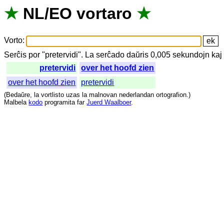
★
NL
/
EO
vortaro
★
Vorto
:
Serĉis
por
"
pretervidi".
La
serĉado
daŭris
0,005
sekundojn
kaj
pretervidi
over het hoofd zien
over het hoofd zien
pretervidi
(
Bedaŭre
,
la
vortlisto
uzas
la
malnovan
nederlandan
ortografion
.)
Malbela
kodo
programita
far
Juerd Waalboer
.