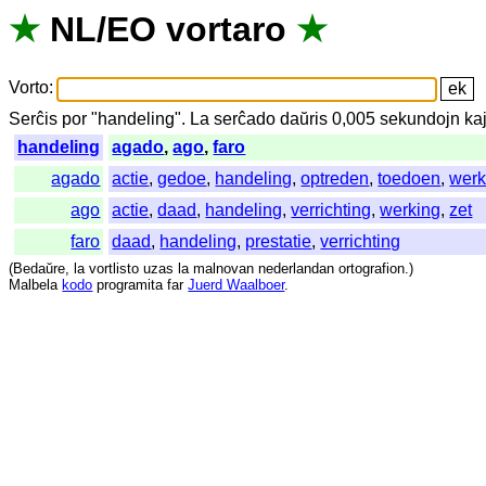
★
NL
/
EO
vortaro
★
Vorto
:
Serĉis
por
"
handeling".
La
serĉado
daŭris
0,005
sekundojn
ka
handeling
agado
,
ago
,
faro
agado
actie
,
gedoe
,
handeling
,
optreden
,
toedoen
,
werk
ago
actie
,
daad
,
handeling
,
verrichting
,
werking
,
zet
faro
daad
,
handeling
,
prestatie
,
verrichting
(
Bedaŭre
,
la
vortlisto
uzas
la
malnovan
nederlandan
ortografion
.)
Malbela
kodo
programita
far
Juerd Waalboer
.