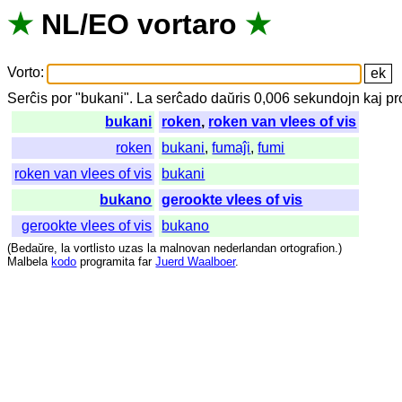
★
NL
/
EO
vortaro
★
Vorto
:
Serĉis
por
"
bukani".
La
serĉado
daŭris
0,006
sekundojn
kaj
pr
bukani
roken
,
roken van vlees of vis
roken
bukani
,
fumaĵi
,
fumi
roken van vlees of vis
bukani
bukano
gerookte vlees of vis
gerookte vlees of vis
bukano
(
Bedaŭre
,
la
vortlisto
uzas
la
malnovan
nederlandan
ortografion
.)
Malbela
kodo
programita
far
Juerd Waalboer
.