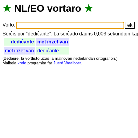
★
NL
/
EO
vortaro
★
Vorto
:
Serĉis
por
"
dediĉante".
La
serĉado
daŭris
0,003
sekundojn
ka
dediĉante
met inzet van
met inzet van
dediĉante
(
Bedaŭre
,
la
vortlisto
uzas
la
malnovan
nederlandan
ortografion
.)
Malbela
kodo
programita
far
Juerd Waalboer
.