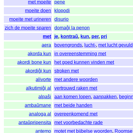
met moeite
pene
moeite doen
klopodi
moeite met urineren
disurio
zich de moeite sparen
domaĝi la penon
met
je
,
kontraŭ
,
kun
,
per
,
pri
aera
bovengronds
,
lucht-
,
met lucht gevuld
akorda kun
in overeenstemming met
akordi bone kun
het goed kunnen vinden met
akordiĝi kun
stroken met
alivorte
met andere woorden
alkutimiĝi al
vertrouwd raken met
alpaŝi
aan komen lopen
,
aanpakken
,
begin
ambaŭmane
met beide handen
analoga al
overeenkomend met
antaŭpripensita
met voorbedachte rade
antemo
motet met bijbelse woorden
,
Roomse 