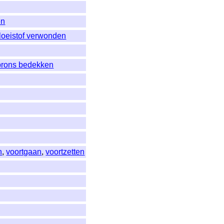
en
loeistof verwonden
brons bedekken
n
,
voortgaan
,
voortzetten