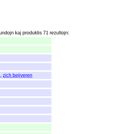
undojn
kaj
produktis
71
rezultojn
:
n
,
zich beijveren