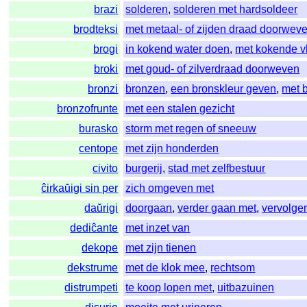
brazi
solderen
,
solderen met hardsoldeer
brodteksi
met metaal- of zijden draad doorwev
brogi
in kokend water doen
,
met kokende v
broki
met goud- of zilverdraad doorweven
bronzi
bronzen
,
een bronskleur geven
,
met 
bronzofrunte
met een stalen gezicht
burasko
storm met regen of sneeuw
centope
met zijn honderden
civito
burgerij
,
stad met zelfbestuur
ĉirkaŭigi sin per
zich omgeven met
daŭrigi
doorgaan
,
verder gaan met
,
vervolge
dediĉante
met inzet van
dekope
met zijn tienen
dekstrume
met de klok mee
,
rechtsom
distrumpeti
te koop lopen met
,
uitbazuinen