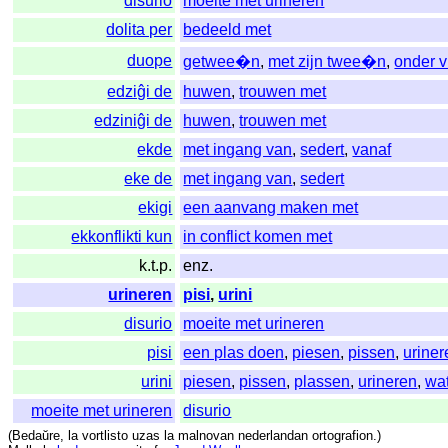
disurio
moeite met urineren
dolita per
bedeeld met
duope
getwee�n
,
met zijn twee�n
,
onder v
edziĝi de
huwen
,
trouwen met
edziniĝi de
huwen
,
trouwen met
ekde
met ingang van
,
sedert
,
vanaf
eke de
met ingang van
,
sedert
ekigi
een aanvang maken met
ekkonflikti kun
in conflict komen met
k.t.p.
enz.
urineren
pisi
,
urini
disurio
moeite met urineren
pisi
een plas doen
,
piesen
,
pissen
,
uriner
urini
piesen
,
pissen
,
plassen
,
urineren
,
wa
moeite met urineren
disurio
(
Bedaŭre
,
la
vortlisto
uzas
la
malnovan
nederlandan
ortografion
.)