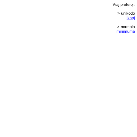
Viaj
preferoj
:
> unikodo
iksoj
> normala
minimuma