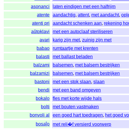
asonanci
laten eindigen met een halfrijm
atente
aandachtig
,
attent
,
met aandacht
,
opl
atenti pri
aandacht schenken aan
,
rekening h
aŭtoklavi
met een autoclaaf steriliseren
avari
karig zijn met
,
zuinig zijn met
babao
rumtaartje met krenten
balasti
met ballast beladen
balzami
balsemen
,
met balsem bestrijken
balzamizi
balsemen
,
met balsem bestrijken
bastoni
met een stok slaan
,
slaan
bendi
met een band omgeven
bokalo
fles met korte wijde hals
bolti
met bouten vastmaken
bonvoli al
een goed hart toedragen
,
het goed v
bosaĵo
met reli�f versierd voorwerp