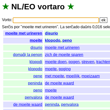
★
NL
/
EO
vortaro
★
Vorto
:
Serĉis
por
"
moeite met urineren".
La
serĉado
daŭris
0,016
sek
moeite met urineren
disurio
moeite
klopodo
,
peno
disurio
moeite met urineren
domaĝi la penon
zich de moeite sparen
klopodi
moeite doen
,
pogen
,
streven
,
trachte
klopodo
moeite
,
poging
pene
met moeite
,
moeilijk
,
moeizaam
peninda
de moeite waard
peno
moeite
penvalora
de moeite waard
de moeite waard
peninda
,
penvalora