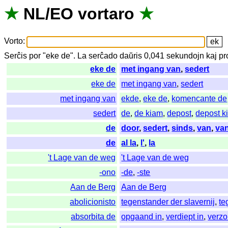
★
NL
/
EO
vortaro
★
Vorto
:
Serĉis
por
"
eke de".
La
serĉado
daŭris
0,041
sekundojn
kaj
pr
eke de
met ingang van
,
sedert
eke de
met ingang van
,
sedert
met ingang van
ekde
,
eke de
,
komencante de
sedert
de
,
de kiam
,
depost
,
depost k
de
door
,
sedert
,
sinds
,
van
,
va
de
al la
,
l'
,
la
't Lage van de weg
't Lage van de weg
-ono
-de
,
-ste
Aan de Berg
Aan de Berg
abolicionisto
tegenstander der slavernij
,
te
absorbita de
opgaand in
,
verdiept in
,
verzo