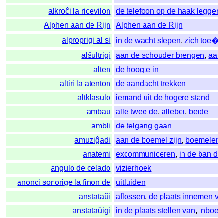
alkroĉi la ricevilon
de telefoon op de haak legge
Alphen aan de Rijn
Alphen aan de Rijn
alproprigi al si
in de wacht slepen
,
zich toe
alŝultrigi
aan de schouder brengen
,
aa
alten
de hoogte in
altiri la atenton
de aandacht trekken
altklasulo
iemand uit de hogere stand
ambaŭ
alle twee de
,
allebei
,
beide
ambli
de telgang gaan
amuziĝadi
aan de boemel zijn
,
boemele
anatemi
excommuniceren
,
in de ban 
angulo de celado
vizierhoek
anonci sonorige la finon de
uitluiden
anstataŭi
aflossen
,
de plaats innemen 
anstataŭigi
in de plaats stellen van
,
inbo