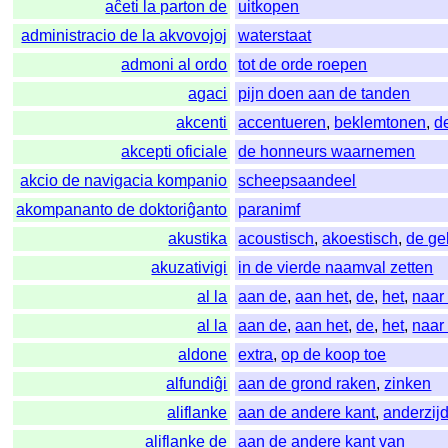
aĉeti la parton de
uitkopen
administracio de la akvovojoj
waterstaat
admoni al ordo
tot de orde roepen
agaci
pijn doen aan de tanden
akcenti
accentueren
,
beklemtonen
,
d
akcepti oficiale
de honneurs waarnemen
akcio de navigacia kompanio
scheepsaandeel
akompananto de doktoriĝanto
paranimf
akustika
acoustisch
,
akoestisch
,
de ge
akuzativigi
in de vierde naamval zetten
al la
aan de
,
aan het
,
de
,
het
,
naar
al la
aan de
,
aan het
,
de
,
het
,
naar
aldone
extra
,
op de koop toe
alfundiĝi
aan de grond raken
,
zinken
aliflanke
aan de andere kant
,
anderzij
aliflanke de
aan de andere kant van