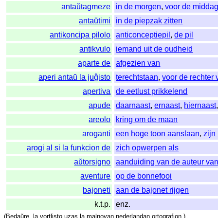
antaŭtagmeze
in de morgen
,
voor de midda
antaŭtimi
in de piepzak zitten
antikoncipa pilolo
anticonceptiepil
,
de pil
antikvulo
iemand uit de oudheid
aparte de
afgezien van
aperi antaŭ la juĝisto
terechtstaan
,
voor de rechter 
apertiva
de eetlust prikkelend
apude
daarnaast
,
ernaast
,
hiernaast
areolo
kring om de maan
aroganti
een hoge toon aanslaan
,
zijn
arogi al si la funkcion de
zich opwerpen als
aŭtorsigno
aanduiding van de auteur van
aventure
op de bonnefooi
bajoneti
aan de bajonet rijgen
k.t.p.
enz.
(
Bedaŭre
,
la
vortlisto
uzas
la
malnovan
nederlandan
ortografion
.)