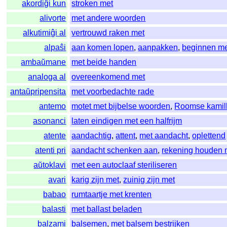
akordiĝi kun
stroken met
alivorte
met andere woorden
alkutimiĝi al
vertrouwd raken met
alpaŝi
aan komen lopen
,
aanpakken
,
beginnen m
ambaŭmane
met beide handen
analoga al
overeenkomend met
antaŭpripensita
met voorbedachte rade
antemo
motet met bijbelse woorden
,
Roomse kamil
asonanci
laten eindigen met een halfrijm
atente
aandachtig
,
attent
,
met aandacht
,
oplettend
atenti pri
aandacht schenken aan
,
rekening houden 
aŭtoklavi
met een autoclaaf steriliseren
avari
karig zijn met
,
zuinig zijn met
babao
rumtaartje met krenten
balasti
met ballast beladen
balzami
balsemen
,
met balsem bestrijken