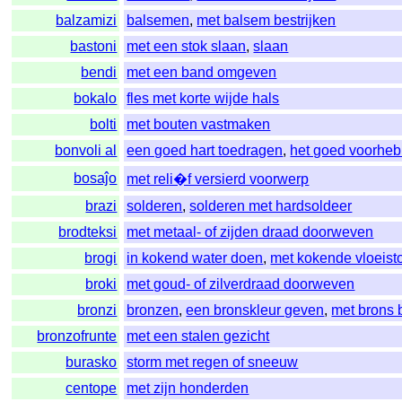
balzamizi
balsemen
,
met balsem bestrijken
bastoni
met een stok slaan
,
slaan
bendi
met een band omgeven
bokalo
fles met korte wijde hals
bolti
met bouten vastmaken
bonvoli al
een goed hart toedragen
,
het goed voorhe
bosaĵo
met reli�f versierd voorwerp
brazi
solderen
,
solderen met hardsoldeer
brodteksi
met metaal- of zijden draad doorweven
brogi
in kokend water doen
,
met kokende vloeist
broki
met goud- of zilverdraad doorweven
bronzi
bronzen
,
een bronskleur geven
,
met brons
bronzofrunte
met een stalen gezicht
burasko
storm met regen of sneeuw
centope
met zijn honderden