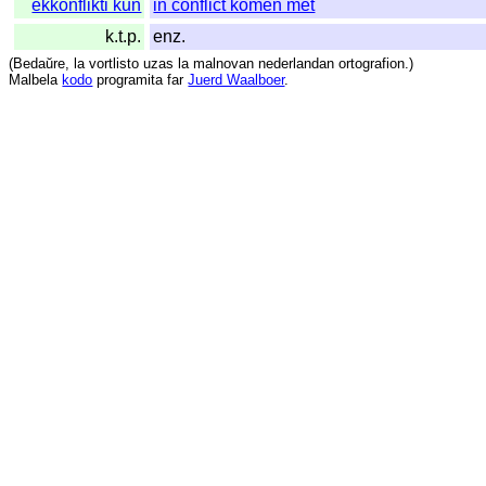
ekkonflikti kun
in conflict komen met
k.t.p.
enz.
(
Bedaŭre
,
la
vortlisto
uzas
la
malnovan
nederlandan
ortografion
.)
Malbela
kodo
programita
far
Juerd Waalboer
.