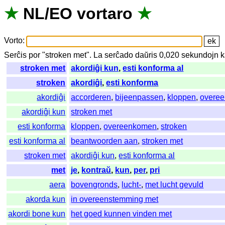
★
NL
/
EO
vortaro
★
Vorto
:
Serĉis
por
"
stroken met".
La
serĉado
daŭris
0,020
sekundojn
k
stroken met
akordiĝi kun
,
esti konforma al
stroken
akordiĝi
,
esti konforma
akordiĝi
accorderen
,
bijeenpassen
,
kloppen
,
overe
akordiĝi kun
stroken met
esti konforma
kloppen
,
overeenkomen
,
stroken
esti konforma al
beantwoorden aan
,
stroken met
stroken met
akordiĝi kun
,
esti konforma al
met
je
,
kontraŭ
,
kun
,
per
,
pri
aera
bovengronds
,
lucht-
,
met lucht gevuld
akorda kun
in overeenstemming met
akordi bone kun
het goed kunnen vinden met