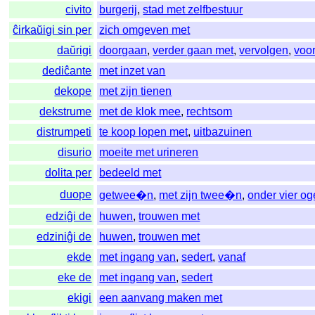
civito
burgerij
,
stad met zelfbestuur
ĉirkaŭigi sin per
zich omgeven met
daŭrigi
doorgaan
,
verder gaan met
,
vervolgen
,
voo
dediĉante
met inzet van
dekope
met zijn tienen
dekstrume
met de klok mee
,
rechtsom
distrumpeti
te koop lopen met
,
uitbazuinen
disurio
moeite met urineren
dolita per
bedeeld met
duope
getwee�n
,
met zijn twee�n
,
onder vier o
edziĝi de
huwen
,
trouwen met
edziniĝi de
huwen
,
trouwen met
ekde
met ingang van
,
sedert
,
vanaf
eke de
met ingang van
,
sedert
ekigi
een aanvang maken met